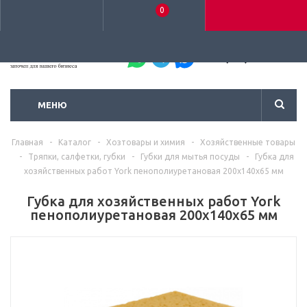
0
+7 (495) 792-93-37
МЕНЮ
Главная
-
Каталог
-
Хозтовары и химия
-
Хозяйственные товары
-
Тряпки, салфетки, губки
-
Губки для мытья посуды
-
Губка для
хозяйственных работ York пенополиуретановая 200x140x65 мм
Губка для хозяйственных работ York
пенополиуретановая 200x140x65 мм