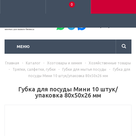
0
+7 (495) 792-93-37
МЕНЮ
Главная
-
Каталог
-
Хозтовары и химия
-
Хозяйственные товары
-
Тряпки, салфетки, губки
-
Губки для мытья посуды
-
Губка для
посуды Мини 10 штук/упаковка 80х50х26 мм
Губка для посуды Мини 10 штук/
упаковка 80х50х26 мм