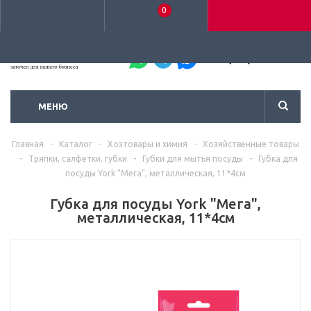
0
+7 (495) 792-93-37
МЕНЮ
Главная
-
Каталог
-
Хозтовары и химия
-
Хозяйственные товары
-
Тряпки, салфетки, губки
-
Губки для мытья посуды
-
Губка для
посуды York "Мега", металлическая, 11*4см
Губка для посуды York "Мега",
металлическая, 11*4см