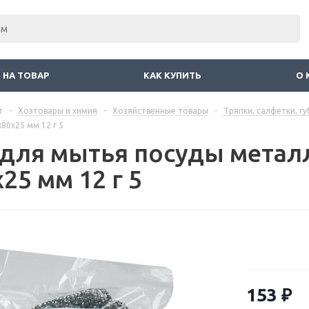
 НА ТОВАР
КАК КУПИТЬ
О 
г
-
Хозтовары и химия
-
Хозяйственные товары
-
Тряпки, салфетки, гу
80x25 мм 12 г 5
 для мытья посуды метал
25 мм 12 г 5
153
₽