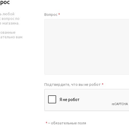
рос
ь любой
Вопрос
*
 вопрос по
е магазина.
рованные
зательно вам
Подтвердите, что вы не робот
*
– обязательные поля
*