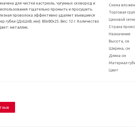
значена для чистки кастрюль, чугунных сковород и
Схема вложен
 использования тщательно промыть и просушить.
Торговая гру
лезная проволока эффективно удаляет въевшиеся
Ценовой сегм
ер губки (ДхШхВ, мм): 80х80х25. Вес: 12 г. Количество
Страна прои
 Цвет: металлик.
Назначение
Высота, см
Ширина, см
Длина см
Материал губ
Цвет
отзыв