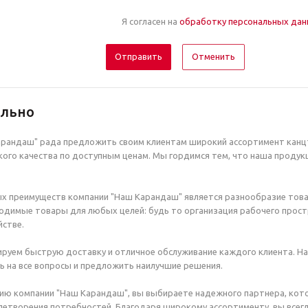
Я согласен на
обработку персональных да
Отменить
ельно
рандаш" рада предложить своим клиентам широкий ассортимент канцт
ого качества по доступным ценам. Мы гордимся тем, что наша продук
х преимуществ компании "Наш Карандаш" является разнообразие това
димые товары для любых целей: будь то организация рабочего простр
стве.
руем быструю доставку и отличное обслуживание каждого клиента. Н
ь на все вопросы и предложить наилучшие решения.
ию компании "Наш Карандаш", вы выбираете надежного партнера, кот
етворения потребностей. Благодаря широкому ассортименту, вы всегд