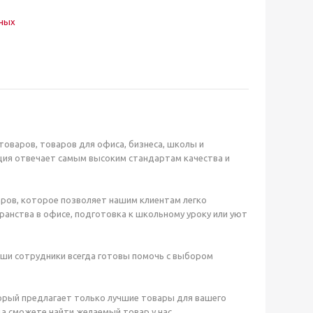
нных
оваров, товаров для офиса, бизнеса, школы и
ция отвечает самым высоким стандартам качества и
ров, которое позволяет нашим клиентам легко
анства в офисе, подготовка к школьному уроку или уют
аши сотрудники всегда готовы помочь с выбором
орый предлагает только лучшие товары для вашего
а сможете найти желаемый товар у нас.