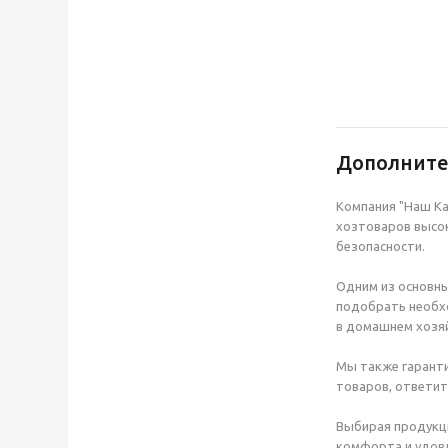
Дополнит
Компания "Наш Ка
хозтоваров высок
безопасности.
Одним из основны
подобрать необхо
в домашнем хозяй
Мы также гаранти
товаров, ответит
Выбирая продукц
комфорта и удовл