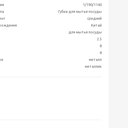
ия
1/190/1140
ппа
Губки для мытья посуды
ент
средний
схождения
Китай
для мытья посуды
2.5
8
8
ки
металл
металлик