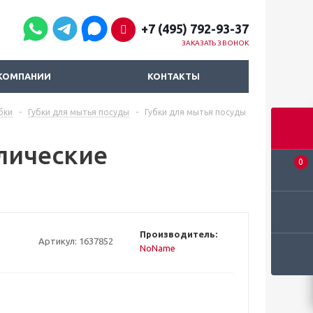
+7 (495) 792-93-37
ЗАКАЗАТЬ ЗВОНОК
КОМПАНИИ
КОНТАКТЫ
бки
-
Губки для мытья посуды
-
Губки для мытья посуды
лические
0
Производитель:
Артикул:
1637852
NoName