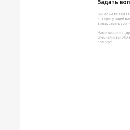
Задать воп
Вы можете задат
интересующий вас
товару или работ
Наши квалифици
специалисты обя
помогут.