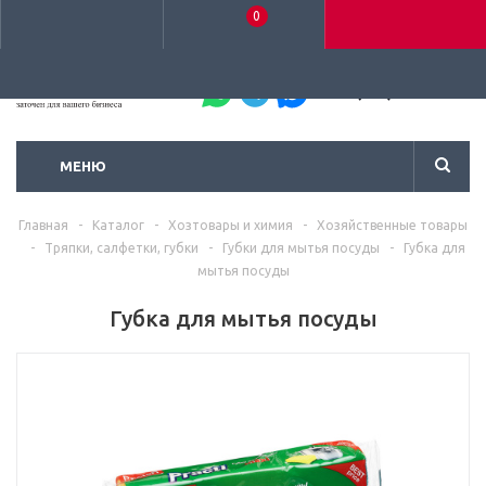
0
+7 (495) 792-93-37
МЕНЮ
Главная
-
Каталог
-
Хозтовары и химия
-
Хозяйственные товары
-
Тряпки, салфетки, губки
-
Губки для мытья посуды
-
Губка для
мытья посуды
Губка для мытья посуды