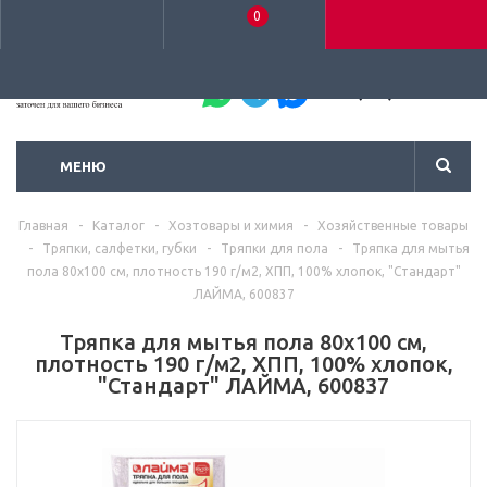
0
+7 (495) 792-93-37
МЕНЮ
Главная
-
Каталог
-
Хозтовары и химия
-
Хозяйственные товары
-
Тряпки, салфетки, губки
-
Тряпки для пола
-
Тряпка для мытья
пола 80х100 см, плотность 190 г/м2, ХПП, 100% хлопок, "Стандарт"
ЛАЙМА, 600837
Тряпка для мытья пола 80х100 см,
плотность 190 г/м2, ХПП, 100% хлопок,
"Стандарт" ЛАЙМА, 600837