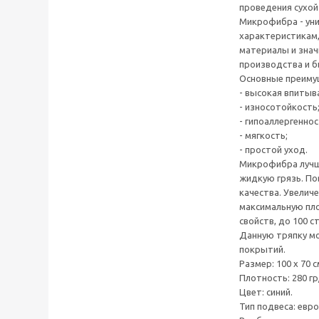
проведения сухой
Микрофибра - уни
характеристикам
материалы и знач
производства и б
Основные преиму
- высокая впитыв
- износотойкость
- гипоаллергеннос
- мягкость;
- простой уход.
Микрофибра лучше
жидкую грязь. П
качества. Увелич
максимальную пло
свойств, до 100 с
Данную тряпку м
покрытий.
Размер: 100 х 70 с
Плотность: 280 гр
Цвет: синий.
Тип подвеса: евр