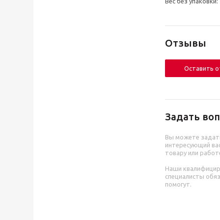
Вес без упаковки: 
Отзывы
Оставить 
Задать воп
Вы можете задат
интересующий вас
товару или работ
Наши квалифици
специалисты обя
помогут.