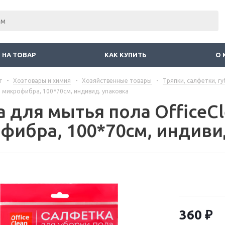
 НА ТОВАР
КАК КУПИТЬ
О 
г
-
Хозтовары и химия
-
Хозяйственные товары
-
Тряпки, салфетки, гу
", микрофибра, 100*70см, индивид. упаковка
 для мытья пола OfficeCl
фибра, 100*70см, индиви
360
₽