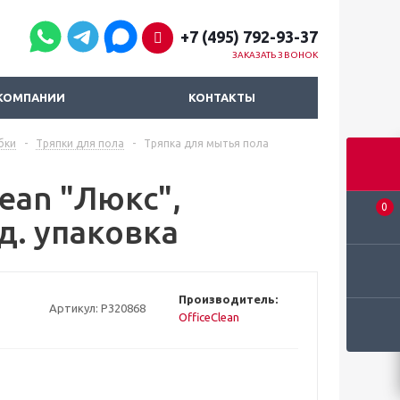
+7 (495) 792-93-37
ЗАКАЗАТЬ ЗВОНОК
КОМПАНИИ
КОНТАКТЫ
бки
-
Тряпки для пола
-
Тряпка для мытья пола
ean "Люкс",
0
д. упаковка
Производитель:
Артикул:
Р320868
OfficeClean