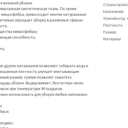
 и влажной уборки.
Страна прои
версальная синтетическая ткань. По своим
Назначение
, микрофибра, превосходит многие натуральные
Упаковка ед.
ительно упрощает уборку в различных сферах
Плотность
ыта.
щества микрофибры:
Размер
ающая способность;
Материал
;
ть;
 других материалов позволяет собирать воду и
овышенная плотность улучшит впитывающие
енный размер тряпки позволит охватить
щадь уборки. Выдерживает, без потери своих
тирок при температуре 90 градусов.
ожно использовать для уборки любых напольных
м.
/кв.м.
оподвес.