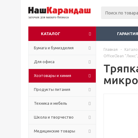
КАТАЛОГ
ГАРАНТИЯ
Бумага и бумизделия
Главная
-
Катало
OfficeClean "Люкс
Для офиса
Тряпка
Хозтовары и химия
микро
Продукты питания
Техника и мебель
Школа и творчество
Медицинские товары