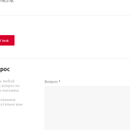
195,5 гр.
отзыв
рос
ь любой
Вопрос
*
 вопрос по
е магазина.
рованные
зательно вам