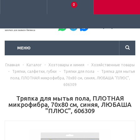
0
+7 (495) 792-93-37
МЕНЮ
Главная
-
Каталог
-
Хозтовары и химия
-
Хозяйственные товары
-
Тряпки, салфетки, губки
-
Тряпки для пола
-
Тряпка для мытья
пола, ПЛОТНАЯ микрофибра, 70х80 см, синяя, ЛЮБАША "ПЛЮС",
606309
Тряпка для мытья пола, ПЛОТНАЯ
микрофибра, 70х80 см, синяя, ЛЮБАША
"ПЛЮС", 606309