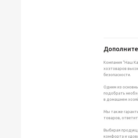
Дополнит
Компания "Наш Ка
хозтоваров высок
безопасности.
Одним из основны
подобрать необхо
в домашнем хозяй
Мы также гаранти
товаров, ответит
Выбирая продукц
комфорта и удовл