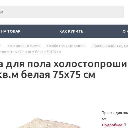
 НА ТОВАР
КАК КУПИТЬ
О 
г
-
Хозтовары и химия
-
Хозяйственные товары
-
Тряпки, салфетки, гу
полотно 170 г/кв.м белая 75х75 см
а для пола холостопроши
кв.м белая 75х75 см
Тряпка для по
см
Подробнее