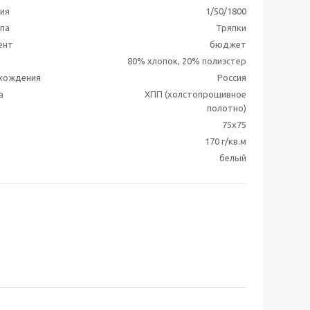
ия
1/50/1800
ппа
Тряпки
ент
бюджет
80% хлопок, 20% полиэстер
схождения
Россия
а
ХПП (холстопрошивное
полотно)
75x75
170 г/кв.м
белый