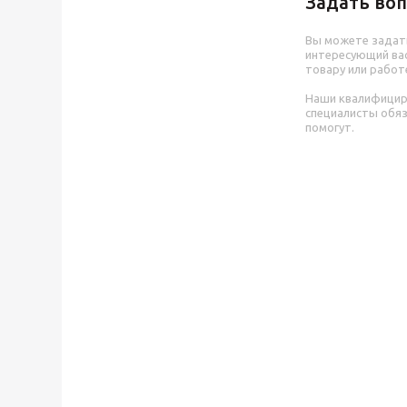
Задать воп
Вы можете задат
интересующий вас
товару или работ
Наши квалифици
специалисты обя
помогут.