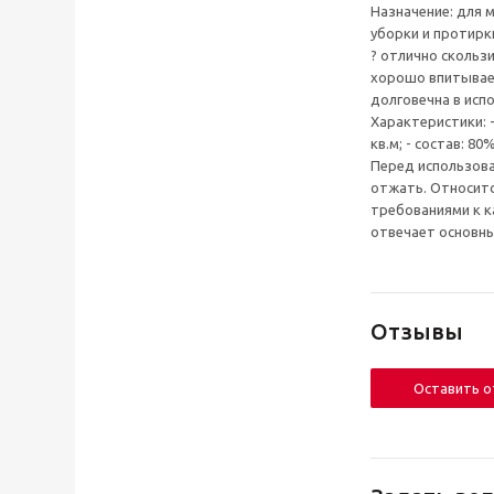
Назначение: для 
уборки и протирк
? отлично скользи
хорошо впитывает 
долговечна в исп
Характеристики: - 
кв.м; - состав: 8
Перед использов
отжать. Относитс
требованиями к к
отвечает основн
Отзывы
Оставить 