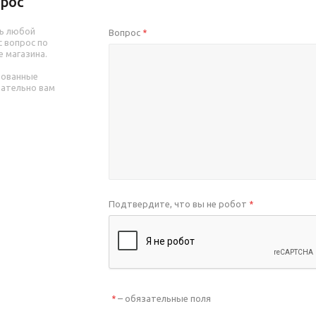
рос
ь любой
Вопрос
*
 вопрос по
е магазина.
рованные
зательно вам
Подтвердите, что вы не робот
*
– обязательные поля
*