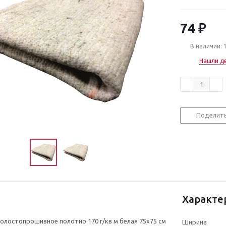
74
₽
В наличии: 
Нашли д
Поделит
Характе
холостопрошивное полотно 170 г/кв м белая 75x75 см
Ширина