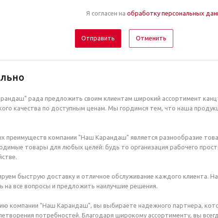
Я согласен на
обработку персональных да
Отменить
ельно
рандаш" рада предложить своим клиентам широкий ассортимент канцт
ого качества по доступным ценам. Мы гордимся тем, что наша продук
х преимуществ компании "Наш Карандаш" является разнообразие това
димые товары для любых целей: будь то организация рабочего простр
стве.
руем быструю доставку и отличное обслуживание каждого клиента. Н
ь на все вопросы и предложить наилучшие решения.
ию компании "Наш Карандаш", вы выбираете надежного партнера, кот
етворения потребностей. Благодаря широкому ассортименту, вы всегд