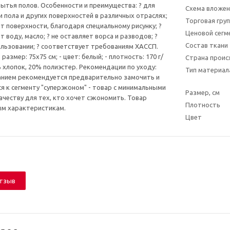
мытья полов. Особенности и преимущества: ? для
Схема вложен
и пола и других поверхностей в различных отраслях;
Торговая гру
т поверхности, благодаря специальному рисунку; ?
Ценовой сегм
воду, масло; ? не оставляет ворса и разводов; ?
Состав ткани
ользовании; ? соответствует требованиям ХАССП.
размер: 75x75 см; - цвет: белый; - плотность: 170 г/
Страна прои
0% хлопок, 20% полиэстер. Рекомендации по уходу:
Тип материал
анием рекомендуется предварительно замочить и
я к сегменту "суперэконом" - товар с минимальными
Размер, см
ачеству для тех, кто хочет сэкономить. Товар
Плотность
ым характеристикам.
Цвет
отзыв