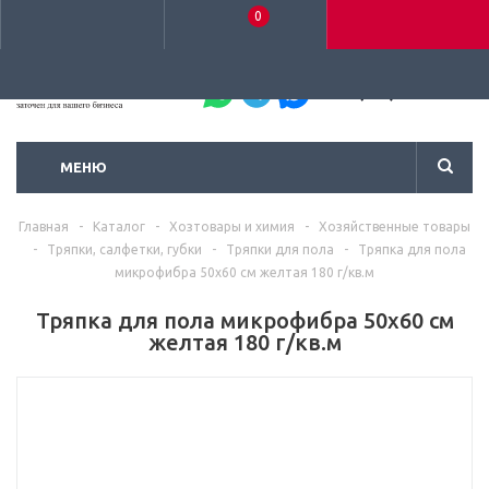
0
+7 (495) 792-93-37
МЕНЮ
Главная
-
Каталог
-
Хозтовары и химия
-
Хозяйственные товары
-
Тряпки, салфетки, губки
-
Тряпки для пола
-
Тряпка для пола
микрофибра 50х60 см желтая 180 г/кв.м
Тряпка для пола микрофибра 50х60 см
желтая 180 г/кв.м