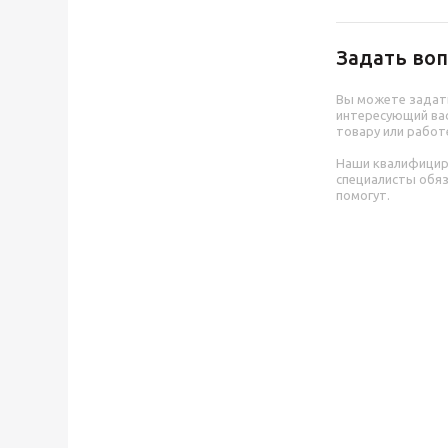
Задать воп
Вы можете задат
интересующий вас
товару или работ
Наши квалифици
специалисты обя
помогут.