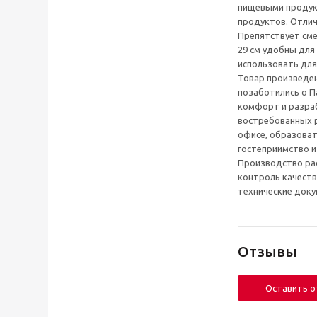
пищевыми продукт
продуктов. Отлич
Препятствует сме
29 см удобны для
использовать для
Товар произведен
позаботились о П
комфорт и разра
востребованных р
офисе, образова
гостеприимство и
Производство рас
контроль качеств
технические доку
Отзывы
Оставить 