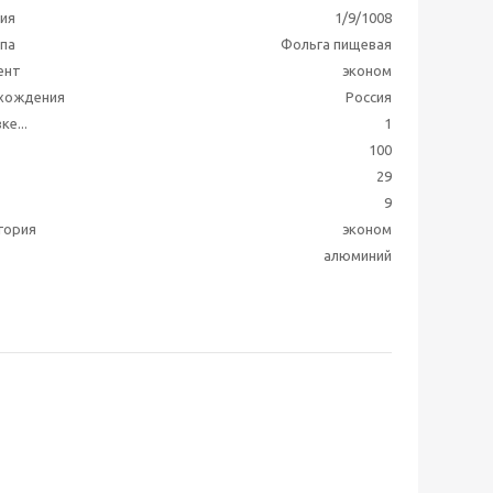
ия
1/9/1008
ппа
Фольга пищевая
ент
эконом
схождения
Россия
ке...
1
100
29
9
гория
эконом
алюминий