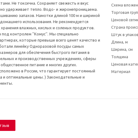
ами. Не токсична. Сохраняет свежесть и вкус
Схема вложен
но удерживает тепло. Водо- и жиронепроницаема.
Торговая гру
шиванию запахов. Намотки длиной 100 м и шириной
Ценовой сегм
 домашнего использования. Не рекомендуется
Страна прои
 хранения влажных, кислых и соленых продуктов.
 под контролем ''Комус''. Мы специально
Штук в упаков
артнерах, которые превыше всего ценят качество и
Длина, м
ботали линейку Одноразовой посуды самых
Ширина, см
азмеров для обеспечения быстрого питания в
Толщина
тельных и производственных учреждениях, сферы
Ценовая кате
 общественное питание и многих других.
положено в России, что гарантирует постоянный
Материал
а и оптимальные цены. )
Законодательные и
менты.
отзыв