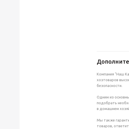
Дополнит
Компания "Наш Ка
хозтоваров высок
безопасности.
Одним из основны
подобрать необхо
в домашнем хозяй
Мы также гаранти
товаров, ответит