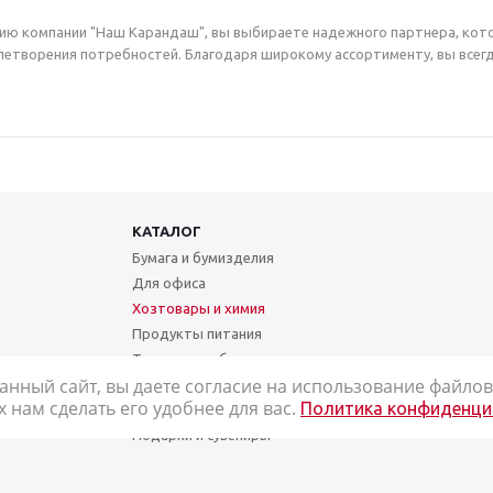
ию компании "Наш Карандаш", вы выбираете надежного партнера, кот
етворения потребностей. Благодаря широкому ассортименту, вы всегд
КАТАЛОГ
Бумага и бумизделия
Для офиса
Хозтовары и химия
Продукты питания
Техника и мебель
анный сайт, вы даете согласие на использование файлов 
Школа и творчество
нам сделать его удобнее для вас.
Политика конфиденци
Медицинские товары
Подарки и сувениры