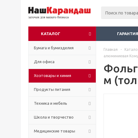
КАТАЛОГ
ГАРАНТИЯ
Бумага и бумизделия
Главная
-
Катало
алюминиевая Комус
Для офиса
Фольг
Хозтовары и химия
м (то
Продукты питания
Техника и мебель
Школа и творчество
Медицинские товары