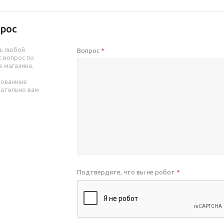
рос
ь любой
Вопрос
*
 вопрос по
е магазина.
рованные
зательно вам
Подтвердите, что вы не робот
*