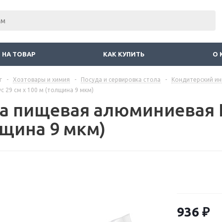
 НА ТОВАР
КАК КУПИТЬ
О 
г
-
Хозтовары и химия
-
Посуда и сервировка стола
-
Кондитерский ин
 29 см x 100 м (толщина 9 мкм)
а пищевая алюминиевая К
лщина 9 мкм)
936
₽