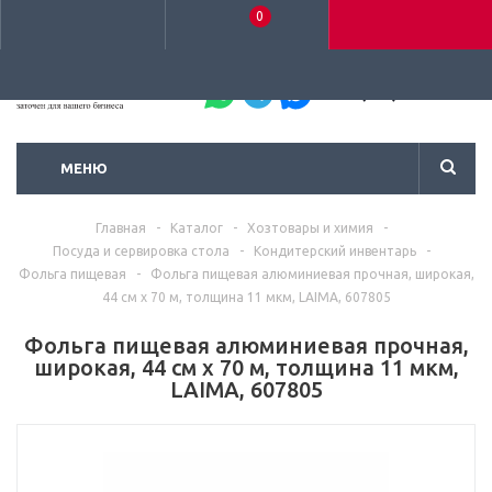
0
+7 (495) 792-93-37
МЕНЮ
Главная
-
Каталог
-
Хозтовары и химия
-
Посуда и сервировка стола
-
Кондитерский инвентарь
-
Фольга пищевая
-
Фольга пищевая алюминиевая прочная, широкая,
44 см х 70 м, толщина 11 мкм, LAIMA, 607805
Фольга пищевая алюминиевая прочная,
широкая, 44 см х 70 м, толщина 11 мкм,
LAIMA, 607805