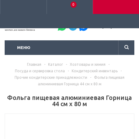
0
+7 (495) 792-93-37
МЕНЮ
Главная
-
Каталог
-
Хозтовары и химия
-
Посуда и сервировка стола
-
Кондитерский инвентарь
-
Прочие кондитерские принадлежности
-
Фольга пищевая
алюминиевая Горница 44 см х 80 м
Фольга пищевая алюминиевая Горница
44 см х 80 м