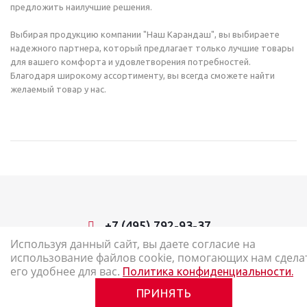
предложить наилучшие решения.
Выбирая продукцию компании "Наш Карандаш", вы выбираете
надежного партнера, который предлагает только лучшие товары
для вашего комфорта и удовлетворения потребностей.
Благодаря широкому ассортименту, вы всегда сможете найти
желаемый товар у нас.
+7 (495) 792-93-37
Используя данный сайт, вы даете согласие на
использование файлов cookie, помогающих нам сдела
2026 © Наш Карандаш: интернет-магазин канцелярских товаров
его удобнее для вас.
Политика конфиденциальности.
Карта сайта
ПРИНЯТЬ
Политика в отношении обработки персональных данных