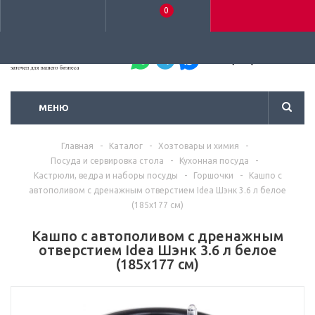
0
+7 (495) 792-93-37
МЕНЮ
Главная
-
Каталог
-
Хозтовары и химия
-
Посуда и сервировка стола
-
Кухонная посуда
-
Кастрюли, ведра и наборы посуды
-
Горшочки
-
Кашпо с
автополивом с дренажным отверстием Idea Шэнк 3.6 л белое
(185х177 см)
Кашпо с автополивом с дренажным
отверстием Idea Шэнк 3.6 л белое
(185х177 см)