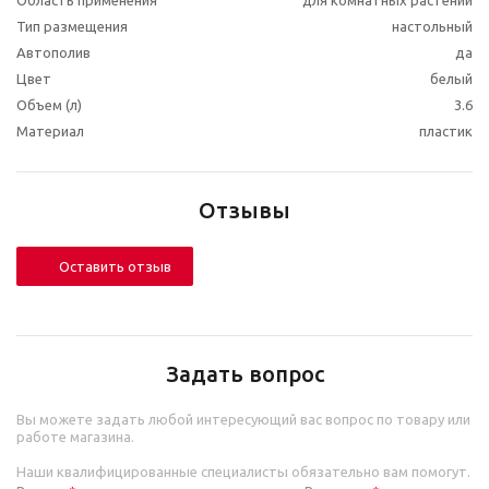
Область применения
для комнатных растений
Тип размещения
настольный
Автополив
да
Цвет
белый
Объем (л)
3.6
Материал
пластик
Отзывы
Оставить отзыв
Задать вопрос
Вы можете задать любой интересующий вас вопрос по товару или
работе магазина.
Наши квалифицированные специалисты обязательно вам помогут.