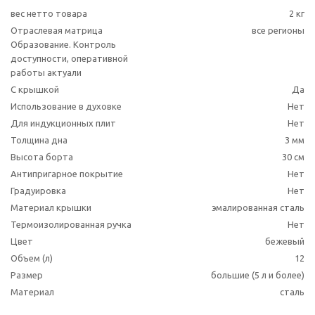
вес нетто товара
2 кг
Отраслевая матрица
все регионы
Образование. Контроль
доступности, оперативной
работы актуали
С крышкой
Да
Использование в духовке
Нет
Для индукционных плит
Нет
Толщина дна
3 мм
Высота борта
30 см
Антипригарное покрытие
Нет
Градуировка
Нет
Материал крышки
эмалированная сталь
Термоизолированная ручка
Нет
Цвет
бежевый
Объем (л)
12
Размер
большие (5 л и более)
Материал
сталь