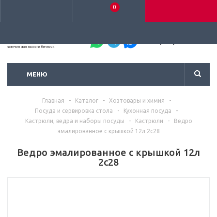
0
+7 (495) 792-93-37
МЕНЮ
Главная
-
Каталог
-
Хозтовары и химия
-
Посуда и сервировка стола
-
Кухонная посуда
-
Кастрюли, ведра и наборы посуды
-
Кастрюли
-
Ведро
эмалированное с крышкой 12л 2с28
Ведро эмалированное с крышкой 12л
2с28