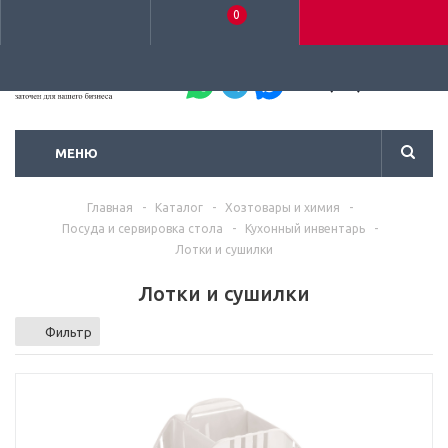
0
+7 (495) 792-93-37
МЕНЮ
Главная
-
Каталог
-
Хозтовары и химия
-
Посуда и сервировка стола
-
Кухонный инвентарь
-
Лотки и сушилки
Лотки и сушилки
Фильтр