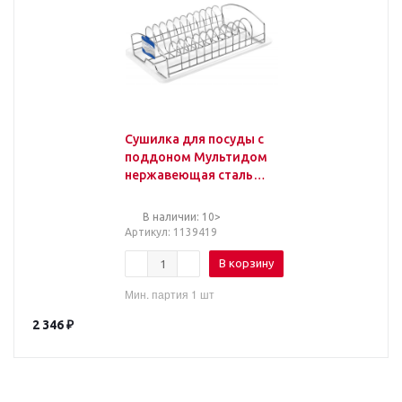
Сушилка для посуды c
поддоном Мультидом
нержавеющая сталь
380x250 мм серая
(артикул
В наличии: 10>
производителя 52
Артикул
: 1139419
В корзину
Мин. партия 1 шт
2 346
₽