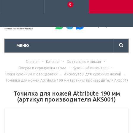
0
+7 (495) 792-93-37
МЕНЮ
Главная
-
Каталог
-
Хозтовары и химия
-
Посуда и сервировка стола
-
Кухонный инвентарь
-
Ножи кухонные и овощерезки
-
Аксессуары для кухонных ножей
-
Точилка для ножей Attribute 190 мм (артикул производителя AKS001)
Точилка для ножей Attribute 190 мм
(артикул производителя AKS001)