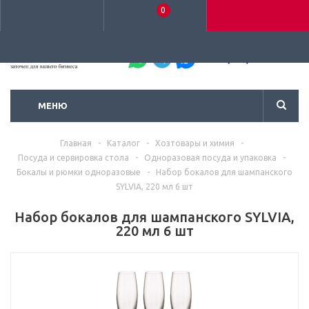
0
+7 (495) 792-93-37
МЕНЮ
Главная
-
Каталог
-
Хозтовары и химия
-
Посуда и сервировка стола
-
Одноразовая посуда и упаковка
-
Бокалы и рюмки одноразовые
-
Набор бокалов для шампанского
SYLVIA, 220 мл 6 шт
Набор бокалов для шампанского SYLVIA,
220 мл 6 шт