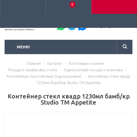
0
+7 (495) 792-93-37
МЕНЮ
Главная
-
Каталог
-
Хозтовары и химия
-
Посуда и сервировка стола
-
Одноразовая посуда и упаковка
-
Контейнеры пластиковые (одноразовые)
-
Контейнер стекл квадр
1230мл бамб/кр Studio TM Appetite
Контейнер стекл квадр 1230мл бамб/кр
Studio TM Appetite