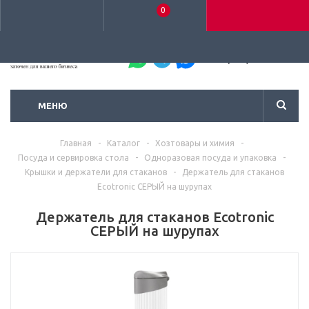
0
+7 (495) 792-93-37
МЕНЮ
Главная
-
Каталог
-
Хозтовары и химия
-
Посуда и сервировка стола
-
Одноразовая посуда и упаковка
-
Крышки и держатели для стаканов
-
Держатель для стаканов
Ecotronic СЕРЫЙ на шурупах
Держатель для стаканов Ecotronic
СЕРЫЙ на шурупах