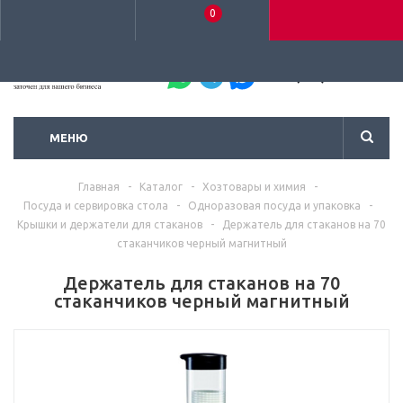
0
+7 (495) 792-93-37
МЕНЮ
Главная
-
Каталог
-
Хозтовары и химия
-
Посуда и сервировка стола
-
Одноразовая посуда и упаковка
-
Крышки и держатели для стаканов
-
Держатель для стаканов на 70
стаканчиков черный магнитный
Держатель для стаканов на 70
стаканчиков черный магнитный