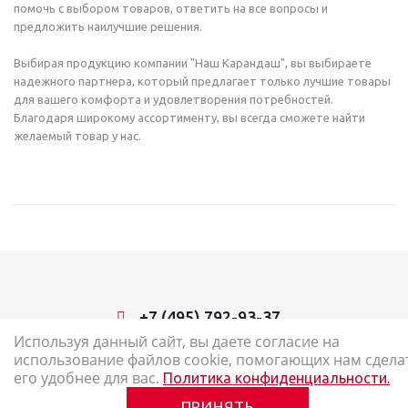
помочь с выбором товаров, ответить на все вопросы и
предложить наилучшие решения.
Выбирая продукцию компании "Наш Карандаш", вы выбираете
надежного партнера, который предлагает только лучшие товары
для вашего комфорта и удовлетворения потребностей.
Благодаря широкому ассортименту, вы всегда сможете найти
желаемый товар у нас.
+7 (495) 792-93-37
Используя данный сайт, вы даете согласие на
использование файлов cookie, помогающих нам сдела
2026 © Наш Карандаш: интернет-магазин канцелярских товаров
его удобнее для вас.
Политика конфиденциальности.
Карта сайта
ПРИНЯТЬ