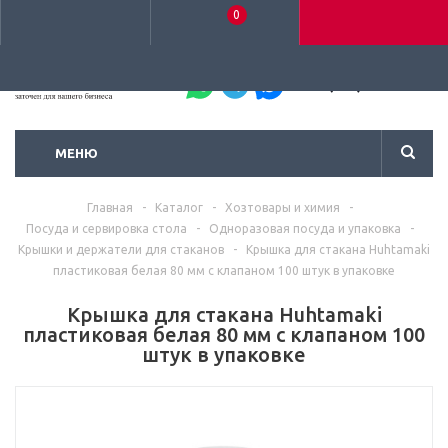
0
+7 (495) 792-93-37
МЕНЮ
Главная
-
Каталог
-
Хозтовары и химия
-
Посуда и сервировка стола
-
Одноразовая посуда и упаковка
-
Крышки и держатели для стаканов
-
Крышка для стакана Huhtamaki
пластиковая белая 80 мм с клапаном 100 штук в упаковке
Крышка для стакана Huhtamaki
пластиковая белая 80 мм с клапаном 100
штук в упаковке