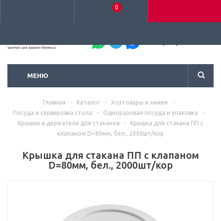
0
+7 (495) 792-93-37
МЕНЮ
Главная
-
Каталог
-
Хозтовары и химия
-
Посуда и сервировка стола
-
Одноразовая посуда и упаковка
-
Крышки и держатели для стаканов
-
Крышка для стакана ПП с
клапаном D=80мм, бел., 2000шт/кор
Крышка для стакана ПП с клапаном
D=80мм, бел., 2000шт/кор