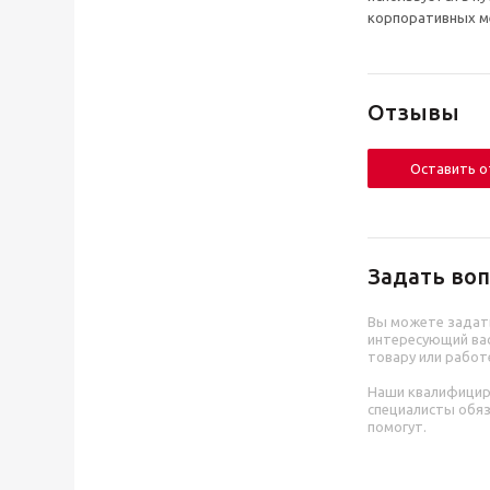
корпоративных ме
Отзывы
Оставить 
Задать воп
Вы можете задат
интересующий вас
товару или работ
Наши квалифици
специалисты обя
помогут.