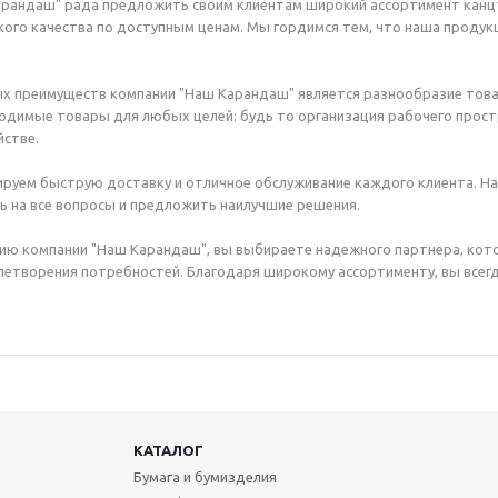
рандаш" рада предложить своим клиентам широкий ассортимент канцт
ого качества по доступным ценам. Мы гордимся тем, что наша продук
х преимуществ компании "Наш Карандаш" является разнообразие това
димые товары для любых целей: будь то организация рабочего простр
стве.
руем быструю доставку и отличное обслуживание каждого клиента. Н
ь на все вопросы и предложить наилучшие решения.
ию компании "Наш Карандаш", вы выбираете надежного партнера, кот
етворения потребностей. Благодаря широкому ассортименту, вы всегд
КАТАЛОГ
Бумага и бумизделия