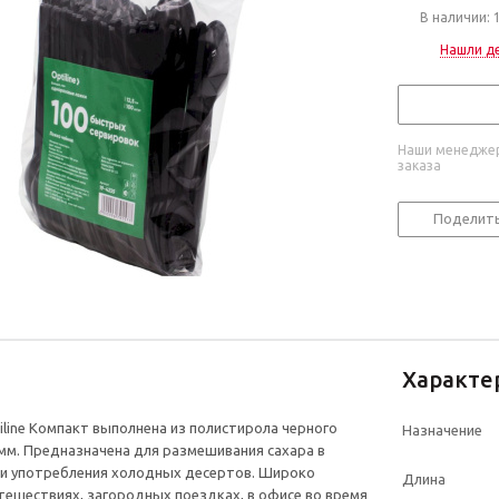
В наличии: 
Нашли д
Наши менеджер
заказа
Поделит
Характе
iline Компакт выполнена из полистирола черного
Назначение
 мм. Предназначена для размешивания сахара в
 и употребления холодных десертов. Широко
Длина
утешествиях, загородных поездках, в офисе во время