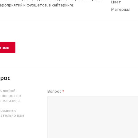
Цвет
роприятий и фуршетов, в кейтеринге.
Материал
отзыв
рос
ь любой
Вопрос
*
 вопрос по
е магазина.
рованные
зательно вам