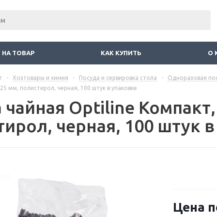
 НА ТОВАР
КАК КУПИТЬ
О 
г
-
Хозтовары и химия
-
Посуда и сервировка стола
-
Одноразовая пос
125 мм, полистирол, черная, 100 штук в упаковке
чайная Optiline Компакт,
ирол, черная, 100 штук в
Цена п