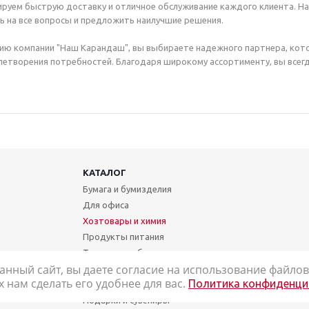
руем быструю доставку и отличное обслуживание каждого клиента. Н
ь на все вопросы и предложить наилучшие решения.
ию компании "Наш Карандаш", вы выбираете надежного партнера, кот
етворения потребностей. Благодаря широкому ассортименту, вы всегд
КАТАЛОГ
Бумага и бумизделия
Для офиса
Хозтовары и химия
Продукты питания
Техника и мебель
анный сайт, вы даете согласие на использование файлов 
Школа и творчество
нам сделать его удобнее для вас.
Политика конфиденци
Медицинские товары
Подарки и сувениры