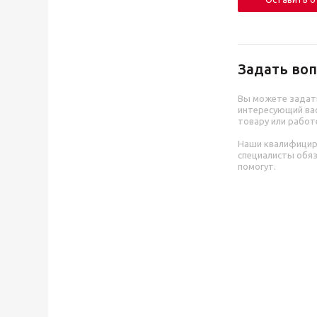
Задать воп
Вы можете задат
интересующий вас
товару или работ
Наши квалифици
специалисты обя
помогут.