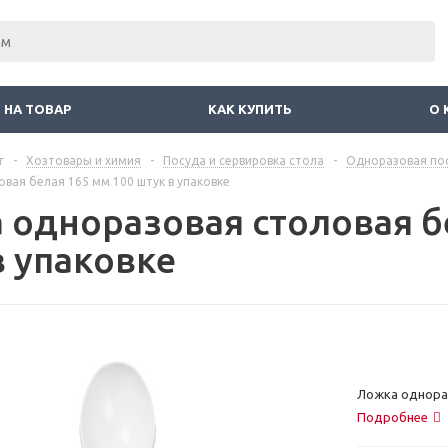
 НА ТОВАР
КАК КУПИТЬ
О 
г
-
Хозтовары и химия
-
Посуда и сервировка стола
-
Одноразовая пос
вая белая 165 мм 100 штук в упаковке
 одноразовая столовая б
в упаковке
Ложка однораз
Подробнее