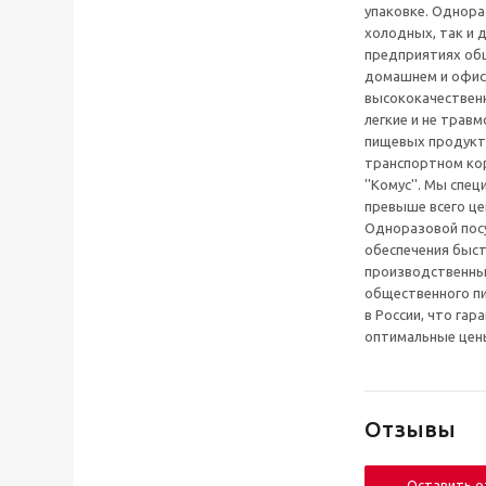
упаковке. Однора
холодных, так и 
предприятиях обще
домашнем и офис
высококачественн
легкие и не трав
пищевых продуктов
транспортном кор
''Комус''. Мы сп
превыше всего це
Одноразовой пос
обеспечения быст
производственны
общественного пи
в России, что га
оптимальные цен
Отзывы
Оставить 