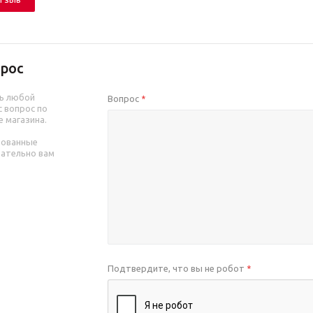
рос
ь любой
Вопрос
*
 вопрос по
е магазина.
рованные
зательно вам
Подтвердите, что вы не робот
*