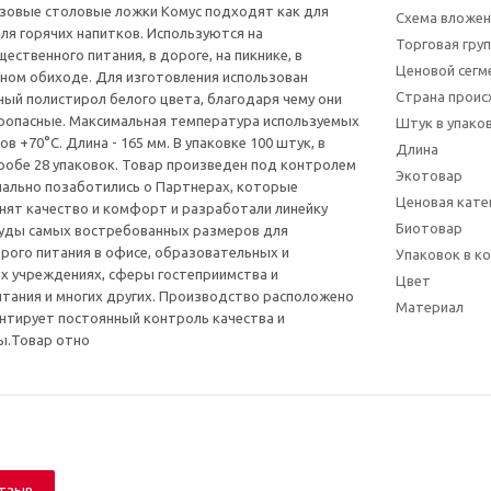
зовые столовые ложки Комус подходят как для
Схема вложен
для горячих напитков. Используются на
Торговая гру
ственного питания, в дороге, на пикнике, в
Ценовой сегм
ном обиходе. Для изготовления использован
Страна прои
ый полистирол белого цвета, благодаря чему они
моопасные. Максимальная температура используемых
Штук в упаков
 +70°С. Длина - 165 мм. В упаковке 100 штук, в
Длина
обе 28 упаковок.
Товар произведен под контролем
Экотовар
ециально позаботились о Партнерах, которые
Ценовая кате
нят качество и комфорт и разработали линейку
Биотовар
уды самых востребованных размеров для
рого питания в офисе, образовательных и
Упаковок в к
х учреждениях, сферы гостеприимства и
Цвет
тания и многих других. Производство расположено
Материал
рантирует постоянный контроль качества и
ы.
Товар отно
отзыв