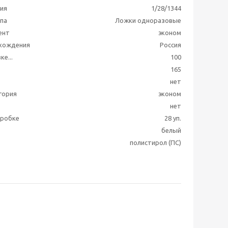
ия
1/28/1344
ппа
Ложки одноразовые
ент
эконом
схождения
Россия
ке...
100
165
нет
гория
эконом
нет
оробке
28 уп.
белый
полистирол (ПС)