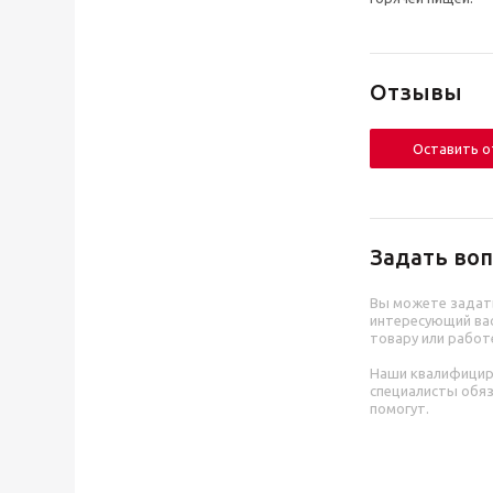
Отзывы
Оставить 
Задать воп
Вы можете задат
интересующий вас
товару или работ
Наши квалифици
специалисты обя
помогут.