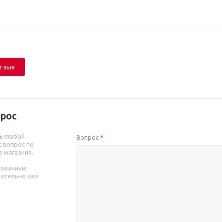
отзыв
рос
ь любой
Вопрос
*
 вопрос по
е магазина.
рованные
зательно вам