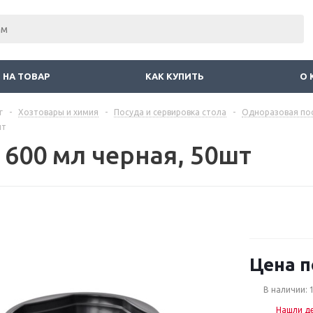
 НА ТОВАР
КАК КУПИТЬ
О 
г
-
Хозтовары и химия
-
Посуда и сервировка стола
-
Одноразовая пос
шт
 600 мл черная, 50шт
Цена п
В наличии: 
Нашли д