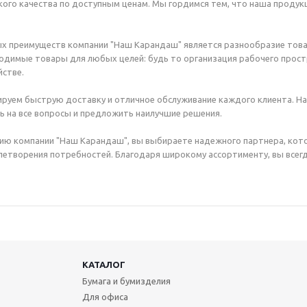
ого качества по доступным ценам. Мы гордимся тем, что наша продук
х преимуществ компании "Наш Карандаш" является разнообразие това
димые товары для любых целей: будь то организация рабочего простр
стве.
руем быструю доставку и отличное обслуживание каждого клиента. Н
ь на все вопросы и предложить наилучшие решения.
ию компании "Наш Карандаш", вы выбираете надежного партнера, кот
етворения потребностей. Благодаря широкому ассортименту, вы всегд
КАТАЛОГ
Бумага и бумизделия
Для офиса