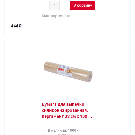
В корзину
Мин. партия 1 шт
444
₽
Бумага для выпечки
силиконизированная,
пергамент 38 см х 100 м,
цвет коричневый,
LAIMA, CH, 609587
В наличии: 1000>