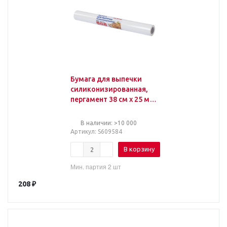
Бумага для выпечки
силиконизированная,
пергамент 38 см х 25 м,
цвет белый, LAIMA, CH,
609584
В наличии: >10 000
Артикул
: S609584
В корзину
Мин. партия 2 шт
208
₽