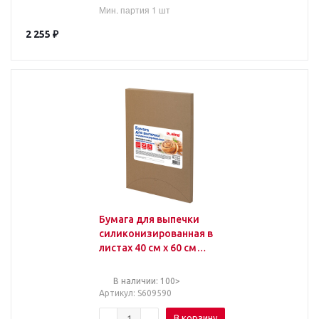
Мин. партия 1 шт
2 255
₽
Бумага для выпечки
силиконизированная в
листах 40 см x 60 см
КОМПЛЕКТ 500 штук,
цвет коричневый,
В наличии: 100>
LAIMA, CH, 609590
Артикул
: S609590
В корзину