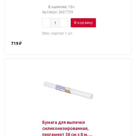
150х124 мм, LAIMA,
В наличии: 10>
607799
Артикул
: S607799
В корзину
Мин. партия 1 шт
719
₽
Бумага для выпечки
силиконизированная,
пергамент 38 см х 8 м,