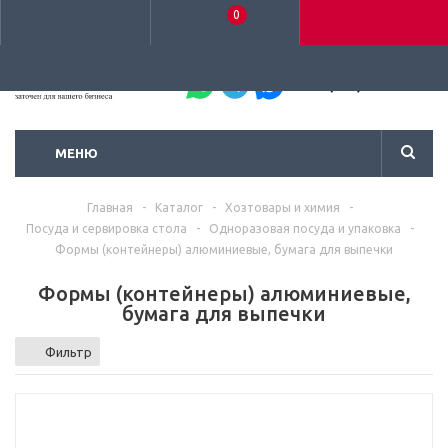
0
+7 (495) 792-93-37
МЕНЮ
Главная
-
Каталог
-
Хозтовары и химия
-
Посуда и сервировка стола
-
Одноразовая посуда и упаковка
-
Формы (контейнеры) алюминиевые, бумага для выпечки
Формы (контейнеры) алюминиевые,
бумага для выпечки
Фильтр