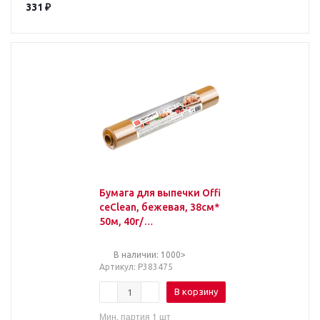
331
₽
Бумага для выпечки Offi
ceClean, бежевая, 38см*
50м, 40г/
м2, в рулоне, в пленке, б
ез силиконового покры
В наличии: 1000>
тия
Артикул
: Р383475
В корзину
Мин. партия 1 шт