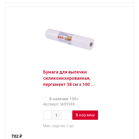
Бумага для выпечки
силиконизированная,
пергамент 38 см х 100 м,
цвет белый, LAIMA, CH,
609588
В наличии: 100>
Артикул
: S609588
В корзину
Мин. партия 1 шт
702
₽