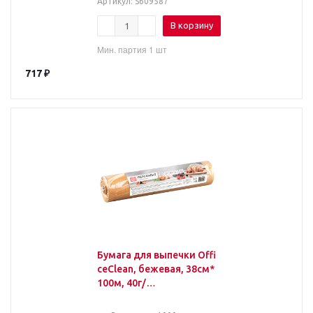
Артикул
: S609587
В корзину
Мин. партия 1 шт
717
₽
Бумага для выпечки Offi
ceClean, бежевая, 38см*
100м, 40г/
м2, в рулоне, в пленке, б
ез силиконового покры