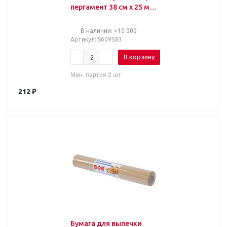
пергамент 38 см х 25 м,
цвет коричневый,
LAIMA, CH, 609583
В наличии: >10 000
Артикул
: S609583
В корзину
Мин. партия 2 шт
212
₽
Бумага для выпечки