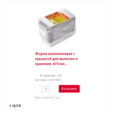
Форма алюминиевая с
крышкой для выпечки и
хранения, 870 мл,
КОМПЛЕКТ 50 шт.,
217х113 мм, LAIMA,
В наличии: 10>
607800
Артикул
: S607800
В корзину
Мин. партия 1 шт
1 157
₽