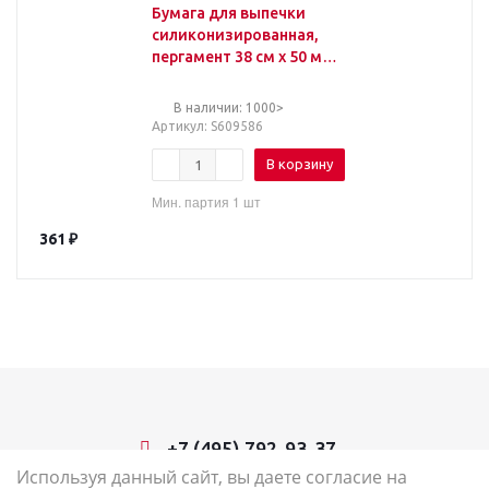
Бумага для выпечки
силиконизированная,
пергамент 38 см х 50 м,
цвет белый, LAIMA, CH,
609586
В наличии: 1000>
Артикул
: S609586
В корзину
Мин. партия 1 шт
361
₽
+7 (495) 792-93-37
Используя данный сайт, вы даете согласие на