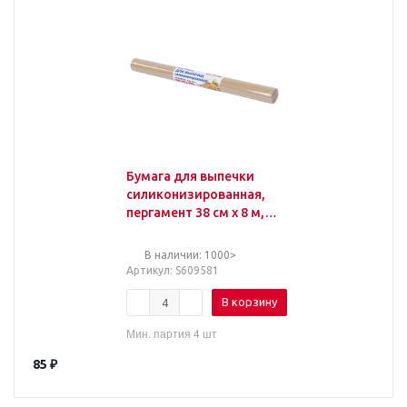
Бумага для выпечки
силиконизированная,
пергамент 38 см х 8 м,
цвет коричневый,
LAIMA, CH, 609581
В наличии: 1000>
Артикул
: S609581
В корзину
Мин. партия 4 шт
85
₽