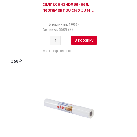
силиконизированная,
пергамент 38 см х 50 м,
цвет коричневый,
LAIMA, CH, 609585
В наличии: 1000>
Артикул
: S609585
В корзину
Мин. партия 1 шт
368
₽