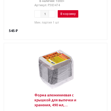
В наличии: 1000>
тия
Артикул
: Р383474
В корзину
Мин. партия 1 шт
545
₽
Форма алюминиевая с
крышкой для выпечки и
хранения, 490 мл,
КОМПЛЕКТ 50 шт.,