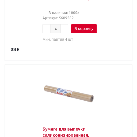
цвет белый, LAIMA, CH,
609582
В наличии: 1000>
Артикул
: S609582
В корзину
Мин. партия 4 шт
84
₽
Бумага для выпечки
силиконизированная,