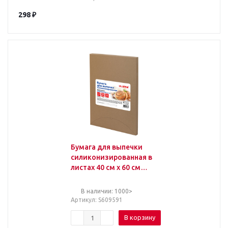
298
₽
Бумага для выпечки
силиконизированная в
листах 40 см x 60 см
КОМПЛЕКТ 500 штук,
цвет белый, LAIMA, CH,
В наличии: 1000>
609591
Артикул
: S609591
В корзину