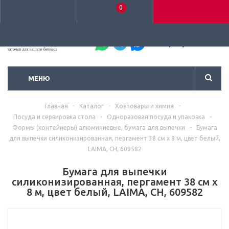
0
+7 (495) 792-93-37
МЕНЮ
Главная
-
Каталог
-
Хозтовары и химия
-
Посуда и сервировка стола
-
Одноразовая посуда и упаковка
-
Формы (контейнеры) алюминиевые, бумага для выпечки
-
Бумага
для выпечки силиконизированная, пергамент 38 см х 8 м, цвет белый,
LAIMA, CH, 609582
Бумага для выпечки
силиконизированная, пергамент 38 см х
8 м, цвет белый, LAIMA, CH, 609582