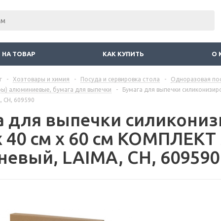
 НА ТОВАР
КАК КУПИТЬ
О 
г
-
Хозтовары и химия
-
Посуда и сервировка стола
-
Одноразовая пос
ы) алюминиевые, бумага для выпечки
-
Бумага для выпечки силиконизиро
, CH, 609590
а для выпечки силикониз
 40 см x 60 см КОМПЛЕКТ 
невый, LAIMA, CH, 609590