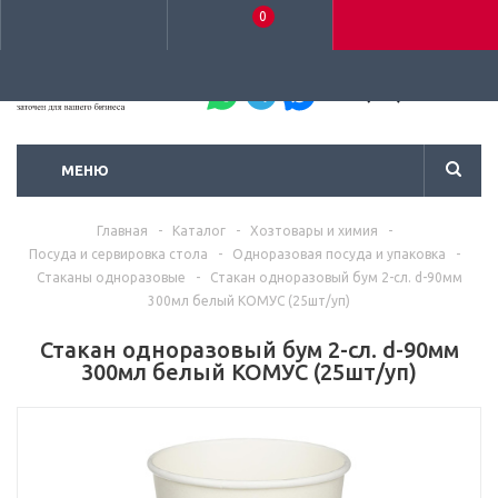
0
+7 (495) 792-93-37
МЕНЮ
Главная
-
Каталог
-
Хозтовары и химия
-
Посуда и сервировка стола
-
Одноразовая посуда и упаковка
-
Стаканы одноразовые
-
Стакан одноразовый бум 2-сл. d-90мм
300мл белый КОМУС (25шт/уп)
Стакан одноразовый бум 2-сл. d-90мм
300мл белый КОМУС (25шт/уп)