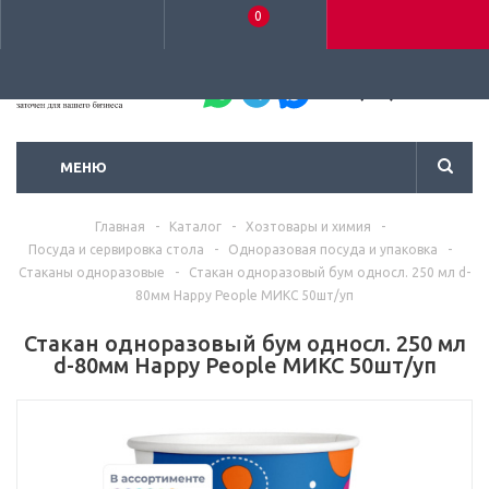
0
+7 (495) 792-93-37
МЕНЮ
Главная
-
Каталог
-
Хозтовары и химия
-
Посуда и сервировка стола
-
Одноразовая посуда и упаковка
-
Стаканы одноразовые
-
Стакан одноразовый бум односл. 250 мл d-
80мм Happy People МИКС 50шт/уп
Стакан одноразовый бум односл. 250 мл
d-80мм Happy People МИКС 50шт/уп