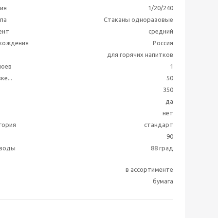
ия
1/20/240
ппа
Стаканы одноразовые
ент
средний
схождения
Россия
для горячих напитков
лоев
1
ке...
50
350
да
нет
гория
стандарт
90
 воды
88 град
в ассортименте
бумага