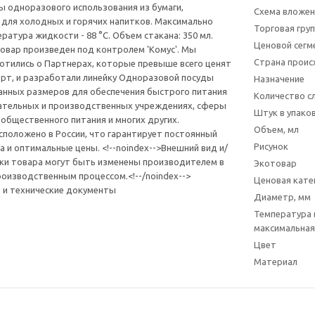
ны одноразового использования из бумаги,
Схема вложен
для холодных и горячих напитков. Максимально
Торговая гру
атура жидкости - 88 °С. Объем стакана: 350 мл.
Ценовой сегм
Товар произведен под контролем 'Комус'. Мы
Страна прои
отились о Партнерах, которые превыше всего ценят
рт, и разработали линейку Одноразовой посуды
Назначение
анных размеров для обеспечения быстрого питания
Количество с
ательных и производственных учреждениях, сферы
Штук в упаков
 общественного питания и многих других.
Объем, мл
положено в России, что гарантирует постоянный
Рисунок
а и оптимальные цены. <!--noindex-->Внешний вид и/
ки товара могут быть изменены производителем в
Экотовар
роизводственным процессом.<!--/noindex-->
Ценовая кате
 и технические документы
Диаметр, мм
Температура
максимальная
Цвет
Материал