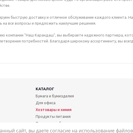
стве.
руем быструю доставку и отличное обслуживание каждого клиента. Н
ь на все вопросы и предложить наилучшие решения.
ию компании "Наш Карандаш", вы выбираете надежного партнера, кот
етворения потребностей. Благодаря широкому ассортименту, вы всегд
КАТАЛОГ
Бумага и бумизделия
Для офиса
Хозтовары и химия
Продукты питания
Техника и мебель
анный сайт, вы даете согласие на использование файлов 
Школа и творчество