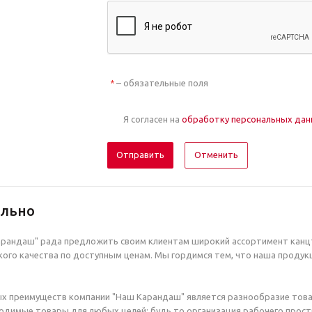
– обязательные поля
*
Я согласен на
обработку персональных да
Отменить
ельно
рандаш" рада предложить своим клиентам широкий ассортимент канцт
ого качества по доступным ценам. Мы гордимся тем, что наша продук
х преимуществ компании "Наш Карандаш" является разнообразие това
димые товары для любых целей: будь то организация рабочего простр