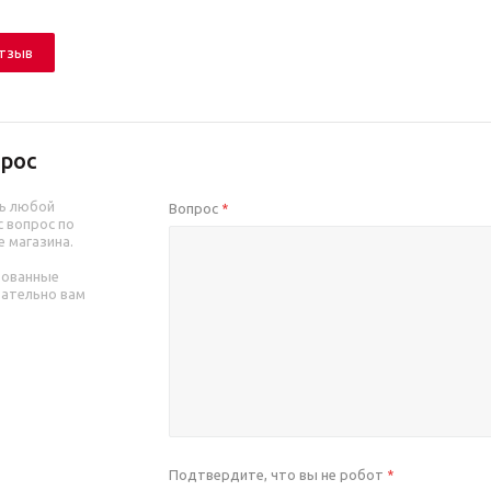
отзыв
рос
ь любой
Вопрос
*
 вопрос по
е магазина.
рованные
зательно вам
Подтвердите, что вы не робот
*