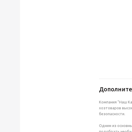
Дополнит
Компания "Наш Ка
хозтоваров высок
безопасности.
Одним из основны
подобрать необхо