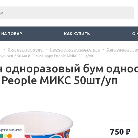
 НА ТОВАР
КАК КУПИТЬ
О 
г
-
Хозтовары и химия
-
Посуда и сервировка стола
-
Одноразовая пос
дносл. 350 мл d-90мм Happy People МИКС 50шт/уп
н одноразовый бум однос
 People МИКС 50шт/уп
750
₽