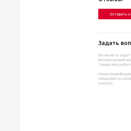
Оставить 
Задать воп
Вы можете задат
интересующий вас
товару или работ
Наши квалифици
специалисты обя
помогут.