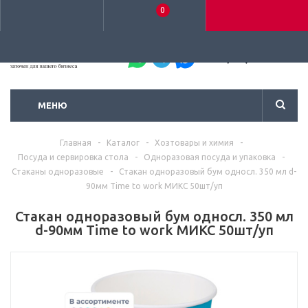
0
+7 (495) 792-93-37
МЕНЮ
Главная
-
Каталог
-
Хозтовары и химия
-
Посуда и сервировка стола
-
Одноразовая посуда и упаковка
-
Стаканы одноразовые
-
Стакан одноразовый бум односл. 350 мл d-
90мм Time to work МИКС 50шт/уп
Стакан одноразовый бум односл. 350 мл
d-90мм Time to work МИКС 50шт/уп