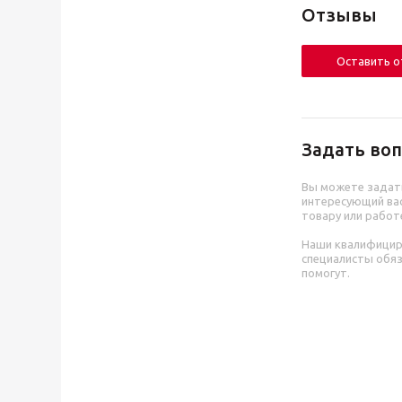
Отзывы
Оставить 
Задать воп
Вы можете задат
интересующий вас
товару или работ
Наши квалифици
специалисты обя
помогут.