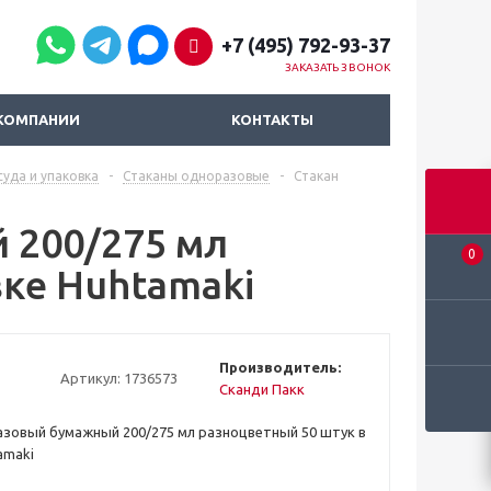
+7 (495) 792-93-37
ЗАКАЗАТЬ ЗВОНОК
КОМПАНИИ
КОНТАКТЫ
уда и упаковка
-
Стаканы одноразовые
-
Стакан
 200/275 мл
0
вке Huhtamaki
Производитель:
Артикул:
1736573
Сканди Пакк
зовый бумажный 200/275 мл разноцветный 50 штук в
amaki