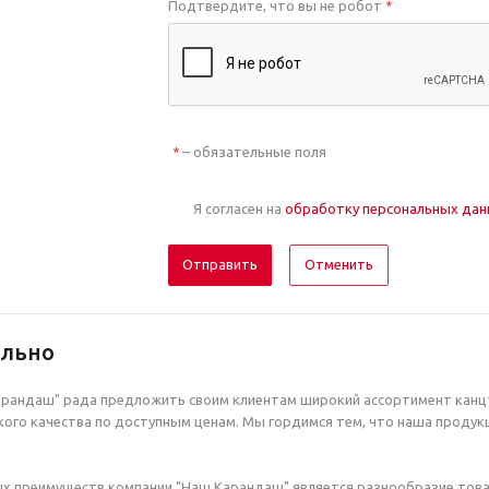
Подтвердите, что вы не робот
*
– обязательные поля
*
Я согласен на
обработку персональных да
Отменить
ельно
рандаш" рада предложить своим клиентам широкий ассортимент канцт
ого качества по доступным ценам. Мы гордимся тем, что наша продук
х преимуществ компании "Наш Карандаш" является разнообразие това