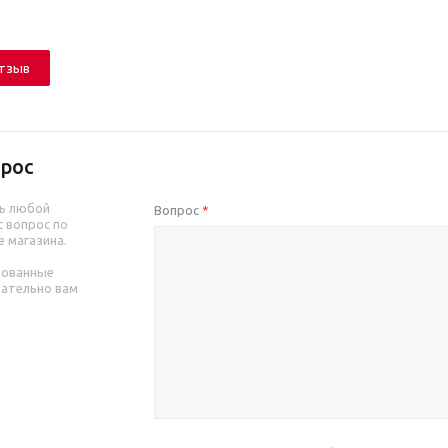
отзыв
рос
ь любой
Вопрос
*
 вопрос по
е магазина.
рованные
зательно вам