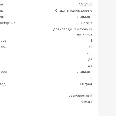
ия
1/20/480
ппа
Стаканы одноразовые
ент
стандарт
схождения
Россия
для холодных и горячих
напитков
лоев
1
ке...
50
200
да
да
гория
стандарт
80
 воды
88 град
разноцветный
бумага