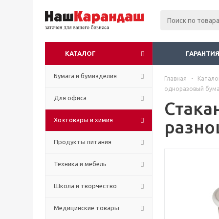
КАТАЛОГ
ГАРАНТИЯ
Бумага и бумизделия
Главная
-
Катало
одноразовый бумаж
Для офиса
Стака
Хозтовары и химия
разно
Продукты питания
Техника и мебель
Школа и творчество
Медицинские товары