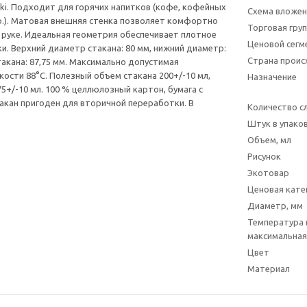
ki. Подходит для горячих напитков (кофе, кофейных
Схема вложен
др.). Матовая внешняя стенка позволяет комфортно
Торговая гру
 руке. Идеальная геометрия обеспечивает плотное
Ценовой сегм
и. Верхний диаметр стакана: 80 мм, нижний диаметр:
Страна прои
такана: 87,75 мм. Максимально допустимая
ости 88°С. Полезный объем стакана 200+/-10 мл,
Назначение
5+/-10 мл. 100 % целлюлозный картон, бумага с
акан пригоден для вторичной переработки. В
Количество с
Штук в упаков
Объем, мл
Рисунок
Экотовар
Ценовая кате
Диаметр, мм
Температура
максимальная
Цвет
Материал