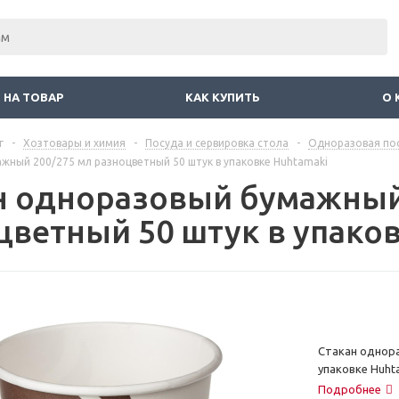
 НА ТОВАР
КАК КУПИТЬ
О 
г
-
Хозтовары и химия
-
Посуда и сервировка стола
-
Одноразовая пос
ный 200/275 мл разноцветный 50 штук в упаковке Huhtamaki
н одноразовый бумажный
цветный 50 штук в упако
Стакан однора
упаковке Huht
Подробнее