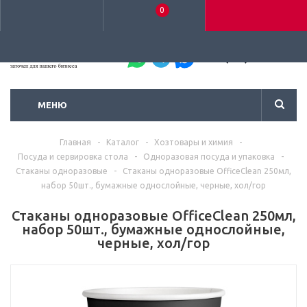
0
+7 (495) 792-93-37
МЕНЮ
Главная
-
Каталог
-
Хозтовары и химия
-
Посуда и сервировка стола
-
Одноразовая посуда и упаковка
-
Стаканы одноразовые
-
Стаканы одноразовые OfficeClean 250мл,
набор 50шт., бумажные однослойные, черные, хол/гор
Стаканы одноразовые OfficeClean 250мл,
набор 50шт., бумажные однослойные,
черные, хол/гор