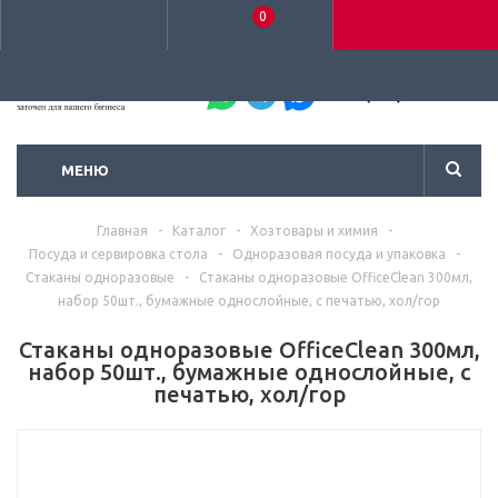
0
+7 (495) 792-93-37
МЕНЮ
Главная
-
Каталог
-
Хозтовары и химия
-
Посуда и сервировка стола
-
Одноразовая посуда и упаковка
-
Стаканы одноразовые
-
Стаканы одноразовые OfficeClean 300мл,
набор 50шт., бумажные однослойные, с печатью, хол/гор
Стаканы одноразовые OfficeClean 300мл,
набор 50шт., бумажные однослойные, с
печатью, хол/гор