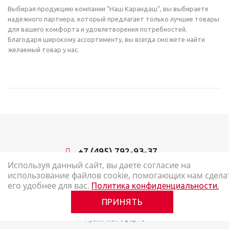
Выбирая продукцию компании "Наш Карандаш", вы выбираете
надежного партнера, который предлагает только лучшие товары
для вашего комфорта и удовлетворения потребностей.
Благодаря широкому ассортименту, вы всегда сможете найти
желаемый товар у нас.
+7 (495) 792-93-37
Используя данный сайт, вы даете согласие на
использование файлов cookie, помогающих нам сдела
2026 © Наш Карандаш: интернет-магазин канцелярских товаров
его удобнее для вас.
Политика конфиденциальности.
Карта сайта
ПРИНЯТЬ
Политика в отношении обработки персональных данных
Публичная оферта