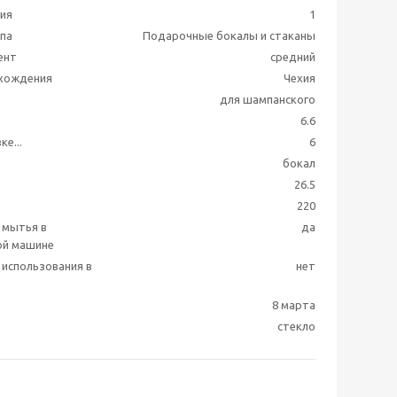
ия
1
ппа
Подарочные бокалы и стаканы
ент
средний
схождения
Чехия
для шампанского
6.6
ке...
6
бокал
26.5
220
 мытья в
да
ой машине
использования в
нет
8 марта
стекло