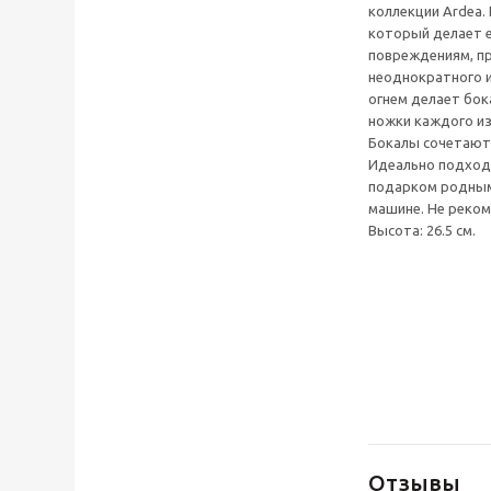
коллекции Ardea.
который делает е
повреждениям, пр
неоднократного и
огнем делает бок
ножки каждого из
Бокалы сочетают 
Идеально подходя
подарком родным
машине. Не реком
Высота: 26.5 см.
Отзывы