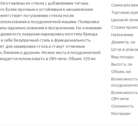
 Изготовлены из стекла с добавлением титана,
Схема вложен
го более прочным и устойчивым к механическим
Торговая гру
епятствует потускнению стекла после
Ценовой сегм
спользования в посудомоечной машине. Полировка
Страна прои
алы идеально ровными и прозрачными. На основании
делия есть лазерная маркировка логотипа бренда.
Назначение
в себе безупречный стиль и функциональность.
Диаметр, см
т для сервировки стола и станут отличным
Штук в упаков
, близким и друзьям. Можно мыть в посудомоечной
Вид посуды
ендуется использовать в СВЧ-печи. Объем: 220 мл.
Высота, см
Объем, мл
Возможность
посудомоечн
Возможность 
СВЧ-печи
Сезонность
Материал