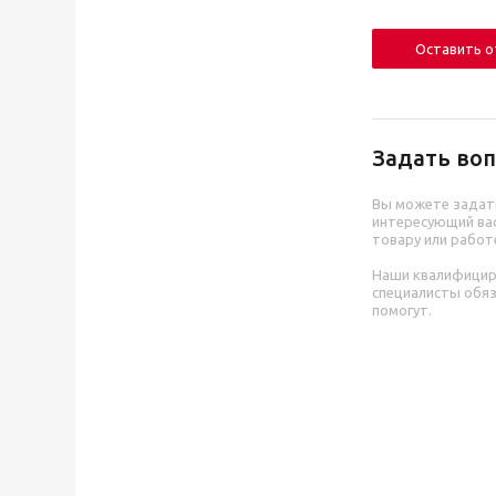
Оставить 
Задать воп
Вы можете задат
интересующий вас
товару или работ
Наши квалифици
специалисты обя
помогут.