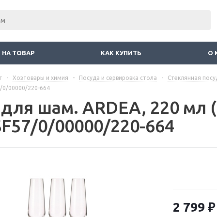
 НА ТОВАР
КАК КУПИТЬ
О 
г
-
Хозтовары и химия
-
Посуда и сервировка стола
-
Стеклянная посу
7/0/00000/220-664
 для шам. ARDEA, 220 мл 
SF57/0/00000/220-664
2 799
₽