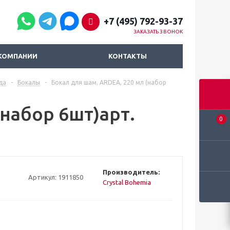
+7 (495) 792-93-37
ЗАКАЗАТЬ ЗВОНОК
КОМПАНИИ
КОНТАКТЫ
да
-
Бокалы
-
Бокал для шам. ARDEA, 220 мл (набор
(набор 6шт)арт.
0
Производитель:
Артикул:
1911850
Crystal Bohemia