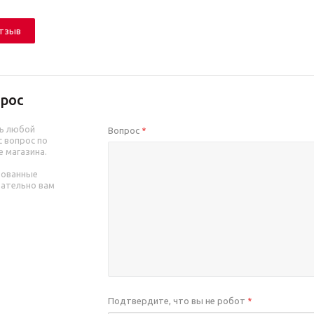
отзыв
рос
ь любой
Вопрос
*
 вопрос по
е магазина.
рованные
зательно вам
Подтвердите, что вы не робот
*