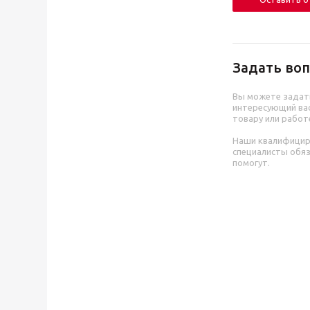
Задать воп
Вы можете задат
интересующий вас
товару или работ
Наши квалифици
специалисты обя
помогут.