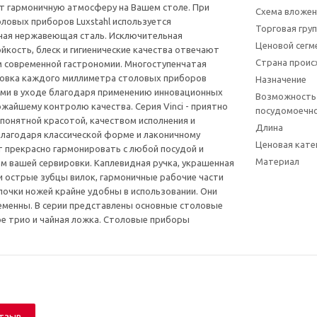
т гармоничную атмосферу на Вашем столе. При
Схема вложен
ловых приборов Luxstahl используется
Торговая гру
ная нержавеющая сталь. Исключительная
Ценовой сегм
йкость, блеск и гигиенические качества отвечают
Страна прои
 современной гастрономии. Многоступенчатая
ровка каждого миллиметра столовых приборов
Назначение
ми в уходе благодаря применению инновационных
Возможность
ожайшему контролю качества. Серия Vinci - приятно
посудомоечн
 понятной красотой, качеством исполнения и
Длина
Благодаря классической форме и лаконичному
Ценовая кате
т прекрасно гармонировать с любой посудой и
Материал
м вашей сервировки. Каплевидная ручка, украшенная
и острые зубцы вилок, гармоничные рабочие части
лочки ножей крайне удобны в использовании. Они
еменны. В серии представлены основные столовые
е трио и чайная ложка. Столовые приборы
отзыв