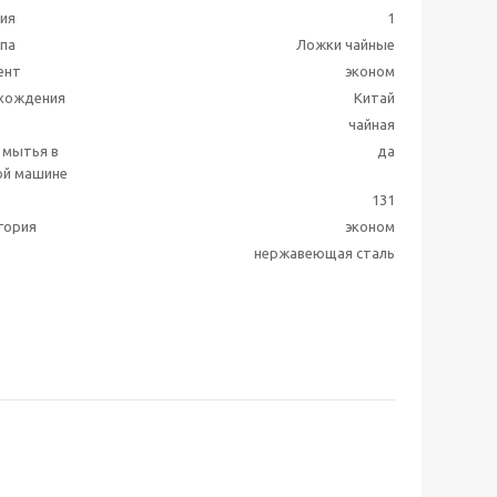
ия
1
ппа
Ложки чайные
ент
эконом
схождения
Китай
чайная
 мытья в
да
ой машине
131
гория
эконом
нержавеющая сталь