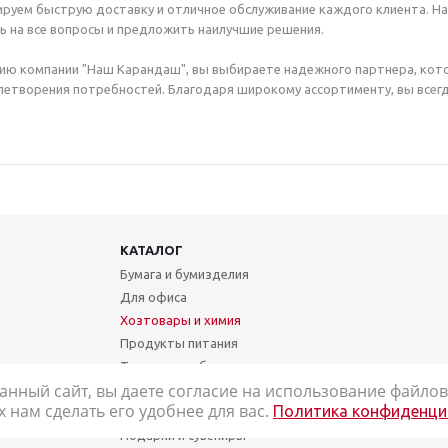
руем быструю доставку и отличное обслуживание каждого клиента. Н
ь на все вопросы и предложить наилучшие решения.
ию компании "Наш Карандаш", вы выбираете надежного партнера, кот
етворения потребностей. Благодаря широкому ассортименту, вы всегд
КАТАЛОГ
Бумага и бумизделия
Для офиса
Хозтовары и химия
Продукты питания
Техника и мебель
анный сайт, вы даете согласие на использование файлов 
Школа и творчество
нам сделать его удобнее для вас.
Политика конфиденци
Медицинские товары
Подарки и сувениры