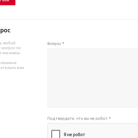
рос
ь любой
Вопрос
*
 вопрос по
е магазина.
рованные
зательно вам
Подтвердите, что вы не робот
*