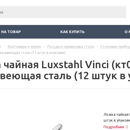
 НА ТОВАР
КАК КУПИТЬ
О 
г
-
Хозтовары и химия
-
Посуда и сервировка стола
-
Столовые прибо
ержавеющая сталь (12 штук в упаковке)
чайная Luxstahl Vinci (кт0
веющая сталь (12 штук в 
Ложка чайная L
штук в упаков
Подробнее