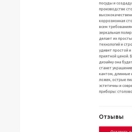
посуды и создаду
производстве сто
высококачествен
коррозионная сто
всем требованиям
зеркальная поли
делает их просты
технологий и стр
удивит простой и
приятной ценой. 
дизайну она буде
станет украшение
кантом, длинные 
ложек, острые пи
эстетичны и совр
приборы: столово
Отзывы
Оставить 