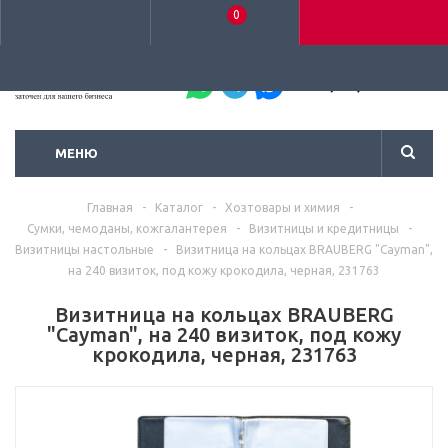
0
+7 (495) 792-93-37
МЕНЮ
Главная
-
Каталог
-
Хозтовары и химия
-
Сумки, чемоданы, кожгалантерея
-
Визитницы и кредитницы
-
Визитницы настольные
-
Визитница на кольцах BRAUBERG "Cayman",
на 240 визиток, под кожу крокодила, черная, 231763
Визитница на кольцах BRAUBERG
"Cayman", на 240 визиток, под кожу
крокодила, черная, 231763