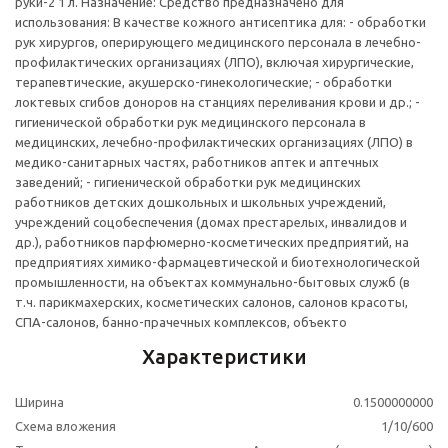
руки-2 1 л. Назначение: Средство предназначено для
использования: В качестве кожного антисептика для: - обработки
рук хирургов, оперирующего медицинского персонала в лечебно-
профилактических организациях (ЛПО), включая хирургические,
терапевтические, акушерско-гинекологические; - обработки
локтевых сгибов доноров на станциях переливания крови и др.; -
гигиенической обработки рук медицинского персонала в
медицинских, лечебно-профилактических организациях (ЛПО) в
медико-санитарных частях, работников аптек и аптечных
заведений; - гигиенической обработки рук медицинских
работников детских дошкольных и школьных учреждений,
учреждений соцобеспечения (домах престарелых, инвалидов и
др.), работников парфюмерно-косметических предприятий, на
предприятиях химико-фармацевтической и биотехнологической
промышленности, на объектах коммунально-бытовых служб (в
т.ч. парикмахерских, косметических салонов, салонов красоты,
СПА-салонов, банно-прачечных комплексов, объекто
Характеристики
Ширина
0.1500000000
Схема вложения
1/10/600