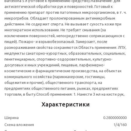
Barcelona 5 л (готовое к применению средство).Назначение: для
антисептической обработки рук и поверхностей. Готовый к
применению препарат против патогенных микроорганизмов, в т. ч.
микрогрибов. Обладает пролонгированным антимикробным
действием. Не содержит спирта. Не вызывает сухость кожи при
многократном использовании. Не требует смывания (за
исключением поверхностей, непосредственно соприкасающихся с
пищей). Пожаро- и взрывобезопасный. Замерзает, после
размораживания свойства сохраняются.Область применения: ЛПУ,
медпункты санаторно-курортных, образовательных, социальных,
пенитенциарных, спортивно-оздоровительных, культурно-
досуговых и иных учреждений, пищевые, парфюмерно-
косметические и фармацевтические производства, на объектах
коммунального хозяйства (парикмахерские, гостиницы,
общежития и прочие), общественного транспорта, на
предприятиях общественного питания, рынках, предприятиях
торговли, в быту.Способ применения: 1. Нанести 3 мл на кисти рук,
Характеристики
Ширина
0.2800000000
Схема вложения
1/4/160