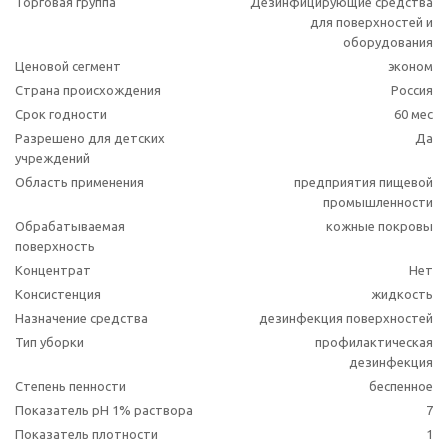
Торговая группа
Дезинфицирующие средства
для поверхностей и
оборудования
Ценовой сегмент
эконом
Страна происхождения
Россия
Срок годности
60 мес
Разрешено для детских
Да
учреждений
Область применения
предприятия пищевой
промышленности
Обрабатываемая
кожные покровы
поверхность
Концентрат
Нет
Консистенция
жидкость
Назначение средства
дезинфекция поверхностей
Тип уборки
профилактическая
дезинфекция
Степень пенности
беспенное
Показатель pH 1% раствора
7
Показатель плотности
1