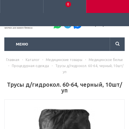
0
+7 (495) 792-93-37
МЕНЮ
Главная
-
Каталог
-
Медицинские товары
-
Медицинское белье
-
Процедурная одежда
-
Трусы д/гидрокол. 60-64, черный, 10шт/
уп
Трусы д/гидрокол. 60-64, черный, 10шт/
уп