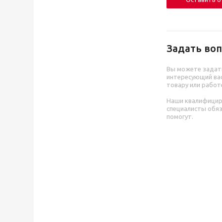
Задать воп
Вы можете задат
интересующий вас
товару или работ
Наши квалифици
специалисты обя
помогут.