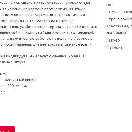
тличный помощник в планировании школьного дня.
Пол
3 выполнен из картона плотностью 200 г/м2 с
Схема вложен
нитного винила. Размер магнитного расписания –
Страна прои
мплекте прилагается маркер на магните со
Упаковка ед.
рым очень удобно корректировать записи и крепить
ллической поверхности (например, к холодильнику).
Ламинация
итано на 6-дневную рабочую неделю, по 7 уроков в
Размер
ный оригинальный дизайн понравится мальчикам и
Материал
н в индивидуальный пакет с клеевым краем. В
влена 1 штука.
 мм;
н, магнитный винил;
а: 200 г/кв. м;
ный.
отзыв