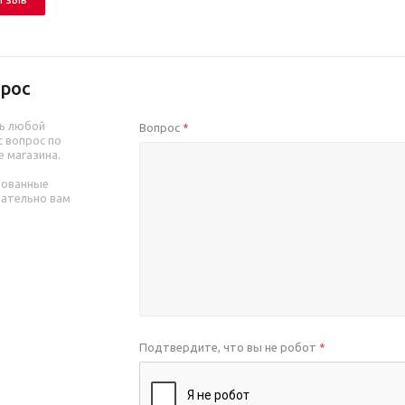
рос
ь любой
Вопрос
*
 вопрос по
е магазина.
рованные
зательно вам
Подтвердите, что вы не робот
*