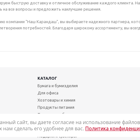
руем быструю доставку и отличное обслуживание каждого клиента. Н
ь на все вопросы и предложить наилучшие решения.
ию компании "Наш Карандаш", вы выбираете надежного партнера, кот
етворения потребностей. Благодаря широкому ассортименту, вы всегд
КАТАЛОГ
Бумага и бумизделия
Для офиса
Хозтовары и химия
Продукты питания
Техника и мебель
анный сайт, вы даете согласие на использование файлов 
Школа и творчество
нам сделать его удобнее для вас.
Политика конфиденци
Медицинские товары
Подарки и сувениры