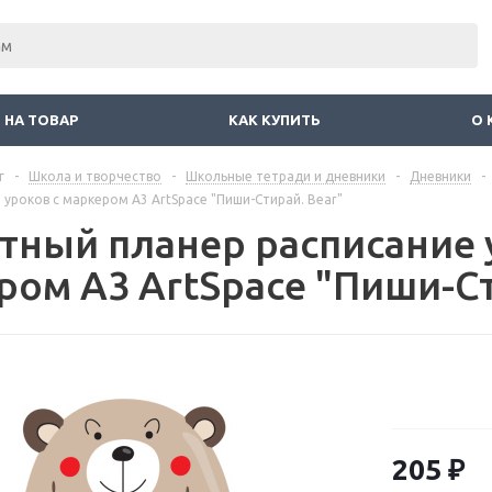
 НА ТОВАР
КАК КУПИТЬ
О 
г
-
Школа и творчество
-
Школьные тетради и дневники
-
Дневники
-
 уроков с маркером А3 ArtSpace "Пиши-Стирай. Bear"
тный планер расписание 
ром А3 ArtSpace "Пиши-Ст
205
₽