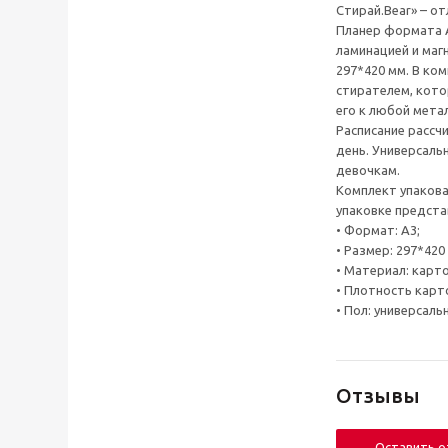
Стирай.Bear» – о
Планер формата А
ламинацией и маг
297*420 мм. В ко
стирателем, кото
его к любой мета
Расписание рассч
день. Универсаль
девочкам.
Комплект упакова
упаковке предста
• Формат: А3;
• Размер: 297*420
• Материал: карто
• Плотность картон
• Пол: универсаль
Отзывы
Оставить 