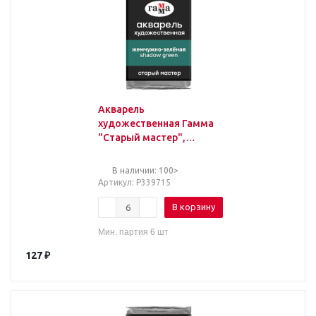
Акварель
художественная Гамма
"Старый мастер",
жемучжно-зеленая,
2,6мл, кювета
В наличии: 100>
Артикул
: Р339715
В корзину
Мин. партия 6 шт
127
₽