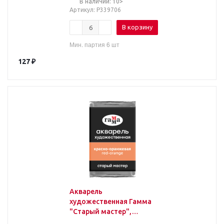
В наличии: 10>
Артикул
: Р339706
В корзину
Мин. партия 6 шт
127
₽
Акварель
художественная Гамма
"Старый мастер",
красно-оранжевая,