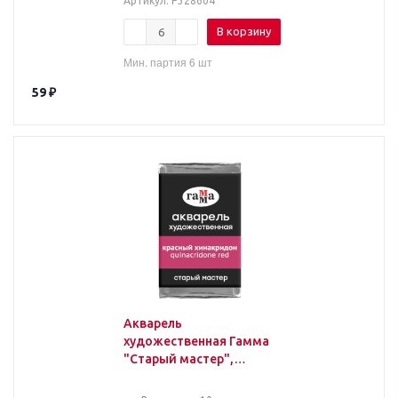
Артикул
: Р328604
В корзину
Мин. партия 6 шт
59
₽
Акварель
художественная Гамма
"Старый мастер",
красный хинакридон,
2,6мл, кювета