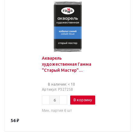
Акварель
художественная Гамма
"Старый Мастер"
кобальт синий, 2,6мл,
кювета
В наличии: < 10
Артикул
: Р327258
В корзину
Мин. партия 6 шт
56
₽