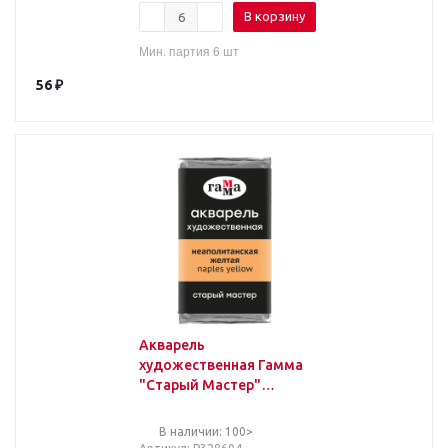
В корзину
Мин. партия 6 шт
56
₽
Акварель
художественная Гамма
"Старый Мастер"
неаполитанская
желтая, 2,6мл, кювета
В наличии: 100>