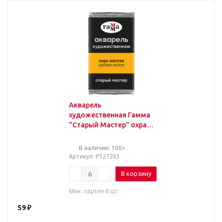
Акварель
художественная Гамма
"Старый Мастер" охра
желтая, 2,6мл, кювета
В наличии: 100>
Артикул
: Р327263
В корзину
Мин. партия 6 шт
59
₽