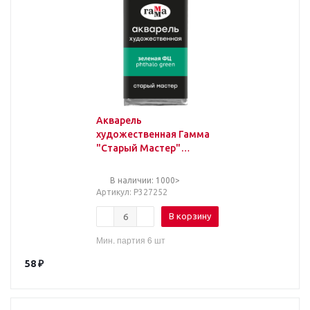
Акварель
художественная Гамма
"Старый Мастер"
зеленая ФЦ, 2,6мл,
кювета
В наличии: 1000>
Артикул
: Р327252
В корзину
Мин. партия 6 шт
58
₽