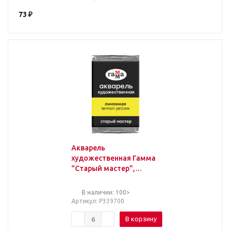
73
₽
Акварель
художественная Гамма
"Старый мастер",
лимонная, 2,6мл,
кювета
В наличии: 100>
Артикул
: Р339700
В корзину