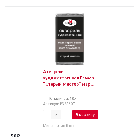
Акварель
художественная Гамма
"Старый Мастер" марс
коричневый темный,
2,6мл, кювета
В наличии: 10>
Артикул
: Р328607
В корзину
Мин. партия 6 шт
58
₽