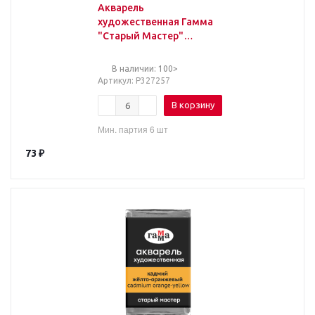
Акварель
художественная Гамма
"Старый Мастер"
кармин, 2,6мл, кювета
В наличии: 100>
Артикул
: Р327257
В корзину
Мин. партия 6 шт
73
₽