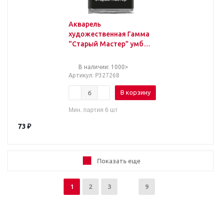
Акварель
художественная Гамма
"Старый Мастер" умбра
натуральная, 2,6мл,
кювета
В наличии: 1000>
Артикул
: Р327268
В корзину
Мин. партия 6 шт
73
₽
Показать еще
1
2
3
9