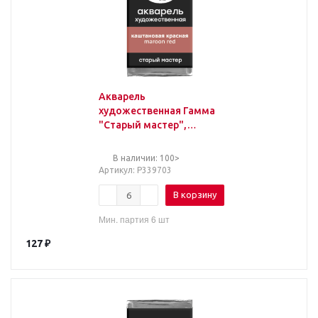
Акварель
художественная Гамма
"Старый мастер",
каштановая красная,
2,6мл, кювета
В наличии: 100>
Артикул
: Р339703
В корзину
Мин. партия 6 шт
127
₽