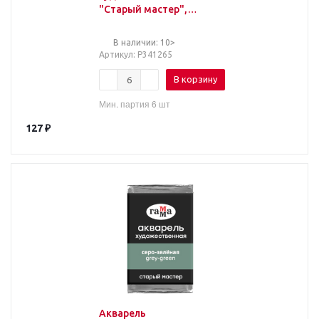
"Старый мастер",
прусская синяя, 2,6мл,
кювета
В наличии: 10>
Артикул
: Р341265
В корзину
Мин. партия 6 шт
127
₽
Акварель