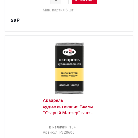
Мин. партия 6 шт
59
₽
Акварель
художественная Гамма
"Старый Мастер" ганза
желтая, 2,6мл, кювета
В наличии: 10>
Артикул
: Р328600