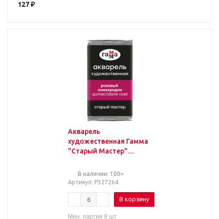
127
₽
Акварель
художественная Гамма
"Старый Мастер"
розовый хинакридон,
2,6мл, кювета
В наличии: 100>
Артикул
: Р327264
В корзину
Мин. партия 6 шт