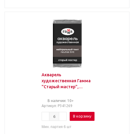
Акварель
художественная Гамма
"Старый мастер",
нейтральный тинт,
2,6мл, кювета
В наличии: 10>
Артикул
: Р341269
В корзину
Мин. партия 6 шт