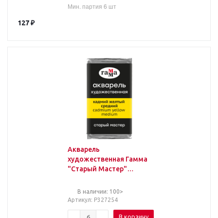
Мин. партия 6 шт
127
₽
Акварель
художественная Гамма
"Старый Мастер"
кадмий желтый
средний, 2,6мл, кювета
В наличии: 100>
Артикул
: Р327254
В корзину