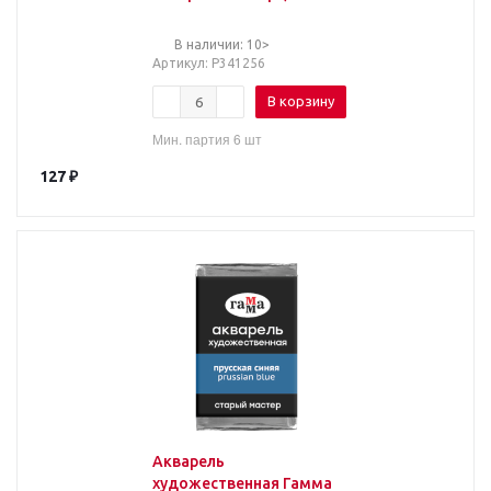
белила титановые,
2,6мл, кювета
В наличии: 10>
Артикул
: Р341256
В корзину
Мин. партия 6 шт
127
₽
Акварель
художественная Гамма