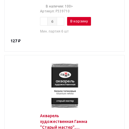
2,6мл, кювета
В наличии: 100>
Артикул
: Р339710
В корзину
Мин. партия 6 шт
127
₽
Акварель
художественная Гамма
"Старый мастер",