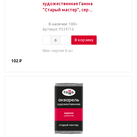
художественная Гамма
"Старый мастер", серо-
зеленая, 2,6мл, кювета
В наличии: 100>
Артикул
: Р339716
В корзину
Мин. партия 6 шт
102
₽