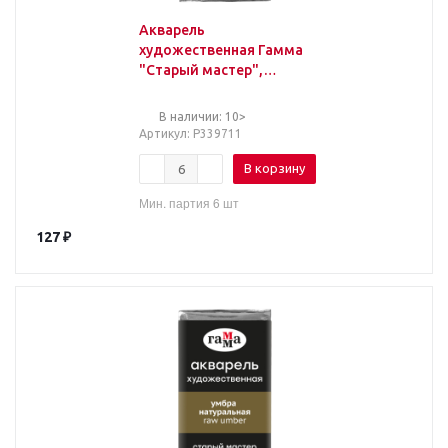
Акварель
художественная Гамма
"Старый мастер",
кадмий желто-
оранжевый, 2,6мл,
В наличии: 10>
кювета
Артикул
: Р339711
В корзину
Мин. партия 6 шт
127
₽