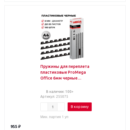
Пружины для переплета
пластиковые ProMega
Office 6мм черные
100шт/уп.
В наличии: 100>
Артикул
: 255075
В корзину
Мин. партия 1 уп
955
₽