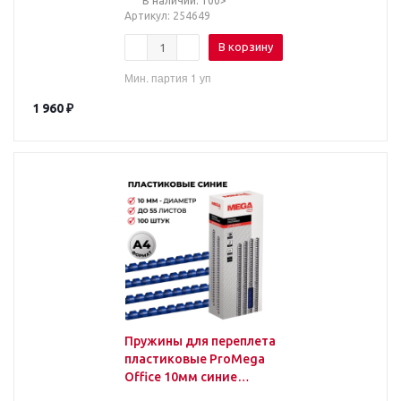
В наличии: 100>
Артикул
: 254649
В корзину
Мин. партия 1 уп
1 960
₽
Пружины для переплета
пластиковые ProMega
Office 10мм синие
100шт/уп.