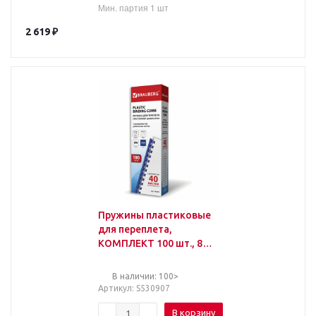
Мин. партия 1 шт
2 619
₽
Пружины пластиковые
для переплета,
КОМПЛЕКТ 100 шт., 8
мм (для сшивания 21-40
л.), синие, BRAUBERG,
В наличии: 100>
Артикул
: S530907
В корзину