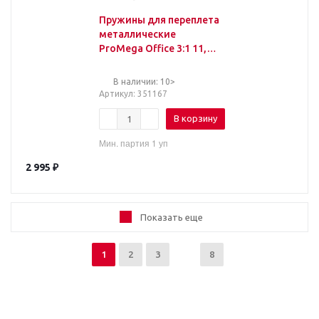
Пружины для переплета
металлические
ProMega Office 3:1 11,1
мм белые 34 кольца
100шт./уп
В наличии: 10>
Артикул
: 351167
В корзину
Мин. партия 1 уп
2 995
₽
Показать еще
1
2
3
8