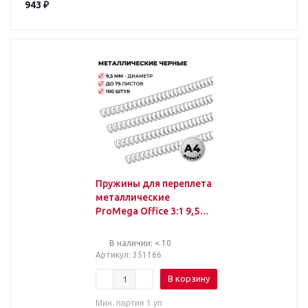
943
₽
Пружины для переплета
металлические
ProMega Office 3:1 9,5
мм черные 34 кольца
100шт./уп
В наличии: < 10
Артикул
: 351166
В корзину
Мин. партия 1 уп