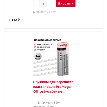
В корзину
Мин. партия 1 уп
1 112
₽
Пружины для переплета
пластиковые ProMega
Office 6мм белые
100шт/уп.
В наличии: 100>
Артикул
: 255071