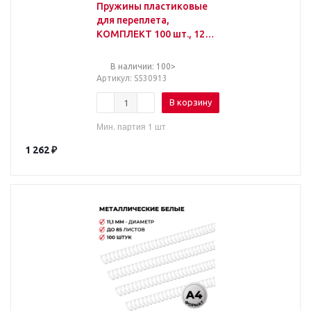
Пружины пластиковые
для переплета,
КОМПЛЕКТ 100 шт., 12
мм (для сшивания 56-80
л.), белые, BRAUBERG,
В наличии: 100>
Артикул
: S530913
В корзину
Мин. партия 1 шт
1 262
₽