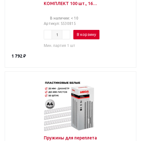
КОМПЛЕКТ 100 шт., 16
мм (для сшивания 101-
120 л.), белые, BRAUBER
В наличии: < 10
Артикул
: S530815
В корзину
Мин. партия 1 шт
1 792
₽
Пружины для переплета