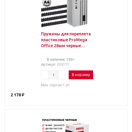
Пружины для переплета
пластиковые ProMega
Office 28мм черные
50шт/уп.
В наличии: 100>
Артикул
: 255111
В корзину
Мин. партия 1 уп
2 178
₽