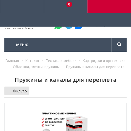
0
+7 (495) 792-93-37
МЕНЮ
Главная
-
Каталог
-
Техника и мебель
-
Картриджи и оргтехника
-
Обложки, пленки, пружины
-
Пружины и каналы для переплета
Пружины и каналы для переплета
Фильтр