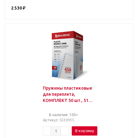
2 530
₽
Пружины пластиковые
для переплета,
КОМПЛЕКТ 50 шт., 51
мм (для сшивания 411-
450 л.), белые,
В наличии: 100>
BRAUBERG,
Артикул
: S530935
В корзину