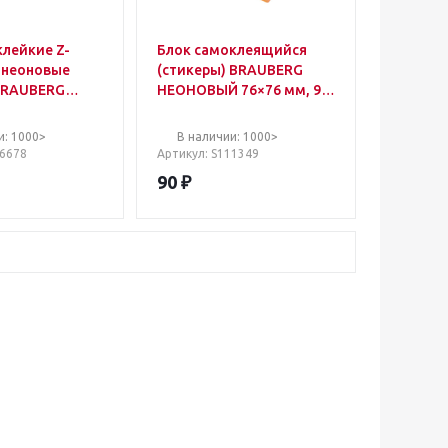
клейкие Z-
Блок самоклеящийся
 неоновые
(стикеры) BRAUBERG
BRAUBERG
НЕОНОВЫЙ 76×76 мм, 90
х25 мм, 50 шт.,
листов, оранжевый,
ре, 116678
111349
и: 1000>
В наличии: 1000>
16678
Артикул
: S111349
90
₽