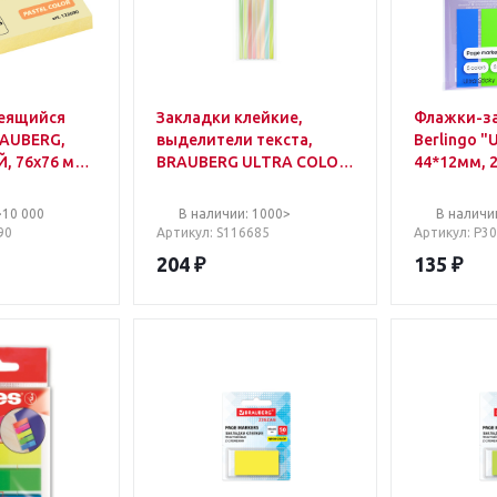
леящийся
Закладки клейкие,
Флажки-з
RAUBERG,
выделители текста,
Berlingo "U
 76х76 мм,
BRAUBERG ULTRA COLOR,
44*12мм, 
желтый,
135х5 мм, 160 штук (8
цветов, е
цветов х 20 листов),
>10 000
В наличии: 1000>
В наличи
116685
90
Артикул
: S116685
Артикул
: Р3
204
₽
135
₽