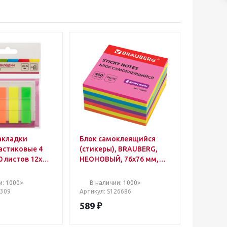
акладки
Блок самоклеящийся
ластиковые 4
(стикеры), BRAUBERG,
0 листов 12х45
НЕОНОВЫЙ, 76х76 мм,
400 листов, 8 цветов
и: 1000>
В наличии: 1000>
4309
Артикул
: S126686
589
₽