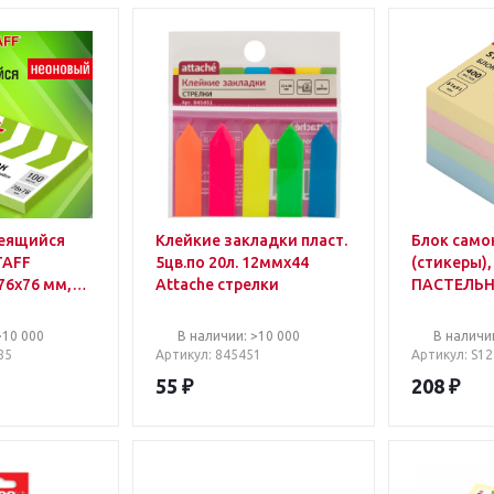
леящийся
Клейкие закладки пласт.
Блок само
TAFF
5цв.по 20л. 12ммх44
(стикеры)
6х76 мм,
Attache стрелки
ПАСТЕЛЬНЫ
зеленый,
400 листов
>10 000
В наличии: >10 000
В наличи
85
Артикул
: 845451
Артикул
: S1
55
₽
208
₽