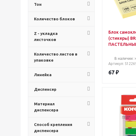
Тон
Количество блоков
Блок самок
Z - укладка
(стикеры) B
листочков
ПАСТЕЛЬНЫЙ,
100 листов, 
Количество листов в
122690
В наличии: 
упаковке
Артикул
: S1226
67
₽
Линейка
Диспенсер
Материал
диспенсера
Способ крепления
диспенсера