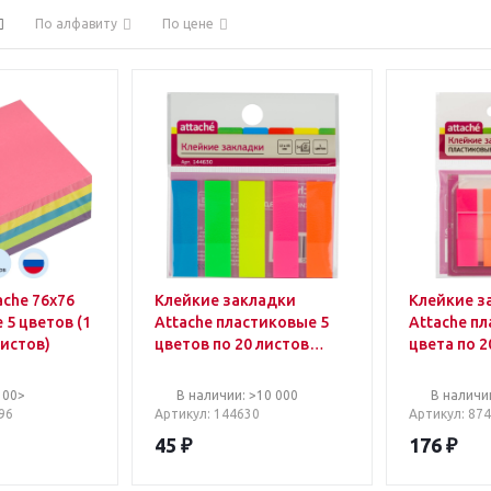
По алфавиту
По цене
che 76x76
Клейкие закладки
Клейкие з
5 цветов (1
Attache пластиковые 5
Attache п
листов)
цветов по 20 листов
цвета по 2
12х45 мм
мм
100>
В наличии: >10 000
В наличи
96
Артикул
: 144630
Артикул
: 87
45
₽
176
₽