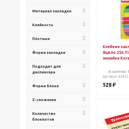
Материал закладки
Клейкость
Плотные
Клейкие закл
8цв.по 25л. F
Форма закладки
линейке Kore
Подходит для
В наличии: 
диспенсера
Артикул
: 83855
528
₽
Форма блока
Z-сложение
Количество
блокнотов