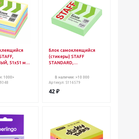
клеящийся
Блок самоклеящийся
STAFF,
(стикеры) STAFF
Й, 51х51 мм,
STANDARD,
, 7 цветов,
ПАСТЕЛЬНЫЙ 51х51 мм,
зеленый, 100 листов,
и: 1000>
В наличии: >10 000
116579
29348
Артикул
: S116579
42
₽