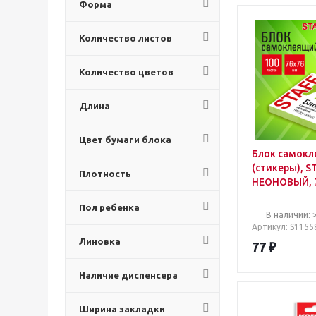
Форма
Количество листов
Количество цветов
Длина
Цвет бумаги блока
Блок самок
(стикеры), S
Плотность
НЕОНОВЫЙ, 7
100 листов, 
Пол ребенка
115585
В наличии: 
Артикул
: S1155
Линовка
77
₽
Наличие диспенсера
Ширина закладки