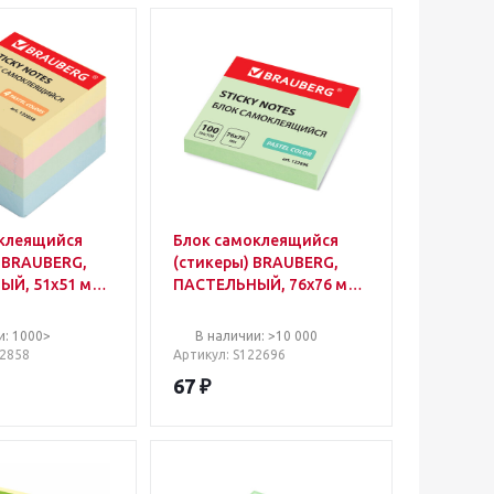
клеящийся
Блок самоклеящийся
, BRAUBERG,
(стикеры) BRAUBERG,
Й, 51х51 мм,
ПАСТЕЛЬНЫЙ, 76х76 мм,
, 4 цвета
100 листов, зеленый,
122696
и: 1000>
В наличии: >10 000
22858
Артикул
: S122696
67
₽