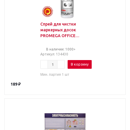
Спрей для чистки
маркерных досок
PROMEGA OFFICE
""White Board Clean""
250мл."
В наличии: 1000>
Артикул
: 134430
В корзину
Мин. партия 1 шт
189
₽