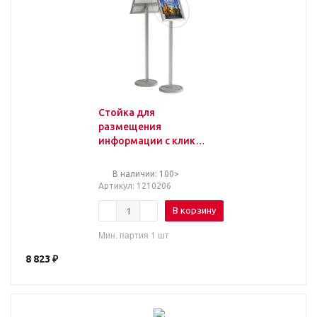
Стойка для
размещения
информации с клик
рамкой A4
вертикальная/
В наличии: 100>
горизонтальная Attache
Артикул
: 1210206
В корзину
Мин. партия 1 шт
8 823
₽