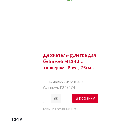
Держатель-рулетка для
бейджей MESHU с
топпером "Paw", 75см,
петелька, клип, ассорти,
блистер
В наличии: >10 000
Артикул
: Р377474
В корзину
Мин. партия 60 шт
134
₽