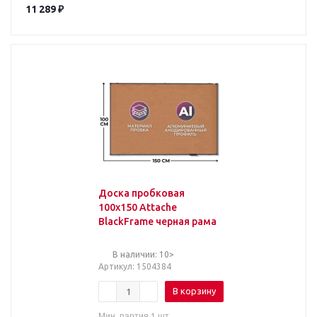
11 289
₽
Доска пробковая
100х150 Attache
BlackFrame черная рама
В наличии: 10>
Артикул
: 1504384
В корзину
Мин. партия 1 шт