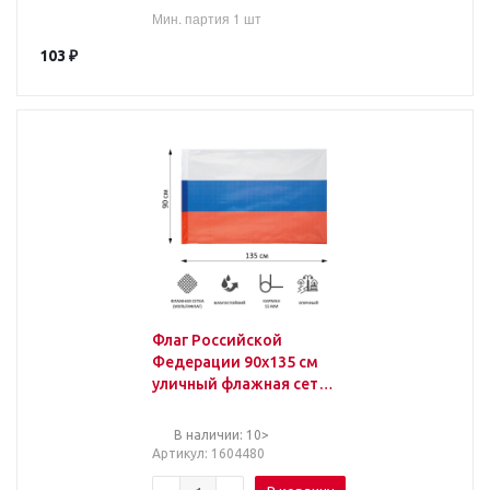
Мин. партия 1 шт
103
₽
Флаг Российской
Федерации 90x135 см
уличный флажная сетка
(без флагштока)
В наличии: 10>
Артикул
: 1604480