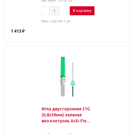
Артикул
: 1916752
В корзину
Мин. партия 1 уп
1 413
₽
Игла двусторонняя 21G
(0,8х38мм) зеленая
виз.контроль Acti-Fine
100шт/уп