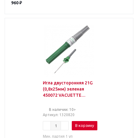
960
₽
Игла двусторонняя 21G
(0,8х25мм) зеленая
450072 VACUETTE
100шт/уп
В наличии: 10>
Артикул
: 1320820
В корзину
Мин. партия 1 уп