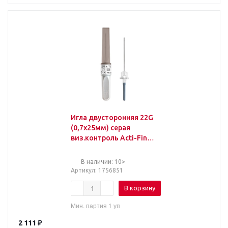
Игла двусторонняя 22G
(0,7х25мм) серая
виз.контроль Acti-Fine
100шт/уп
В наличии: 10>
Артикул
: 1756851
В корзину
Мин. партия 1 уп
2 111
₽