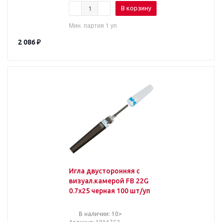
В корзину
Мин. партия 1 уп
2 086
₽
Игла двусторонняя с
визуал.камерой FB 22G
0.7х25 черная 100 шт/уп
В наличии: 10>