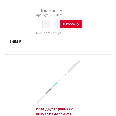
VACUETTEVISIO PLUS
30шт/уп
В наличии: 10>
Артикул
: 1320821
В корзину
Мин. партия 1 уп
2 955
₽
Игла двусторонняя с
визуал.камерой 21G