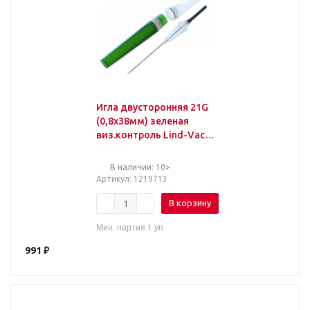
Игла двусторонняя 21G
(0,8х38мм) зеленая
виз.контроль Lind-Vac
50шт/уп
В наличии: 10>
Артикул
: 1219713
В корзину
Мин. партия 1 уп
991
₽