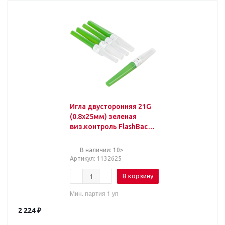
Игла двусторонняя 21G
(0.8х25мм) зеленая
виз.контроль FlashBack
100шт/уп
В наличии: 10>
Артикул
: 1132625
В корзину
Мин. партия 1 уп
2 224
₽