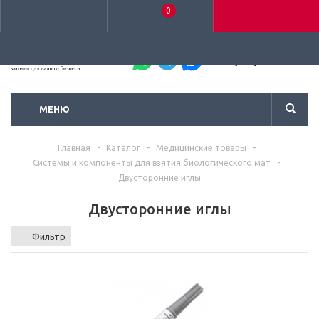
0
+7 (495) 792-93-37
МЕНЮ
Главная
-
Каталог
-
Медицинские товары
-
Системы и компоненты для взятия биологического мат
-
Двусторонние иглы
Двусторонние иглы
Фильтр