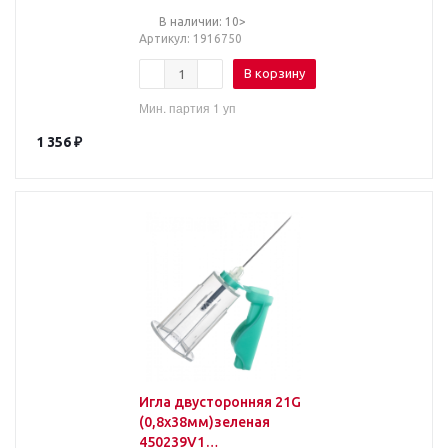
В наличии: 10>
Артикул
: 1916750
В корзину
Мин. партия 1 уп
1 356
₽
Игла двусторонняя 21G
(0,8х38мм)зеленая
450239V1