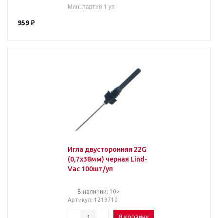
Мин. партия 1 уп
959
₽
Игла двусторонняя 22G
(0,7х38мм) черная Lind-
Vac 100шт/уп
В наличии: 10>
Артикул
: 1219710
В корзину