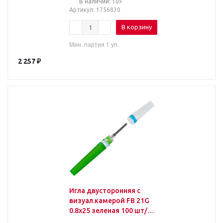
В наличии: 10>
Артикул
: 1756830
В корзину
Мин. партия 1 уп
2 257
₽
Игла двусторонняя с
визуал.камерой FB 21G
0.8х25 зеленая 100 шт/
уп