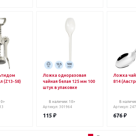
ьтидом
Ложка одноразовая
Ложка ча
л (Z13-58)
чайная белая 125 мм 100
814 (Австри
штук в упаковке
10>
В наличии: 10>
В наличи
13
Артикул
: 301964
Артикул
: 24
115
₽
676
₽