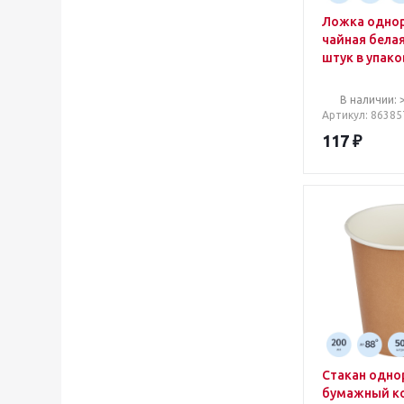
Ложка одно
чайная белая
штук в упако
В наличии: 
Артикул
: 86385
117
₽
Стакан одн
бумажный к