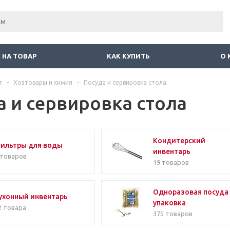
 НА ТОВАР
КАК КУПИТЬ
О 
г
-
Хозтовары и химия
-
Посуда и сервировка стола
а и сервировка стола
Кондитерский
ильтры для воды
инвентарь
 товаров
19 товаров
Одноразовая посуда
ухонный инвентарь
упаковка
2 товара
375 товаров