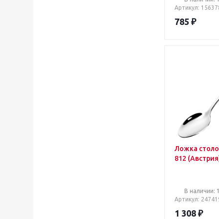
Артикул
: 15637
785
₽
Ложка стол
812 (Австрия)
В наличии: 
Артикул
: 24741
1 308
₽