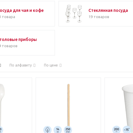
осуда для чая и кофе
Стеклянная посуда
3 товара
19 товаров
толовые приборы
9 товаров
По алфавиту
По цене