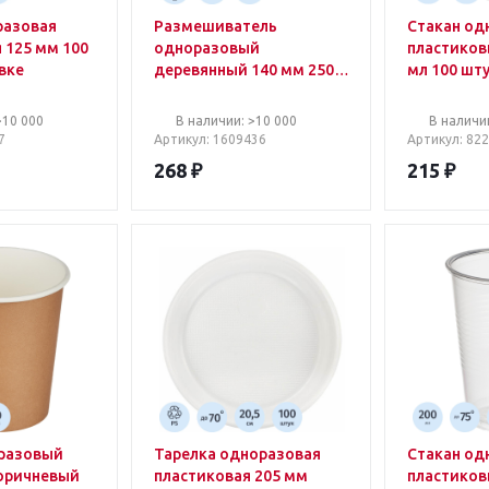
разовая
Размешиватель
Стакан од
 125 мм 100
одноразовый
пластиков
вке
деревянный 140 мм 250
мл 100 шту
штук в упаковке
>10 000
В наличии: >10 000
В наличи
7
Артикул
: 1609436
Артикул
: 82
268
₽
215
₽
оразовый
Тарелка одноразовая
Стакан од
оричневый
пластиковая 205 мм
пластиков