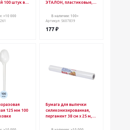
й 100 штук в
ЭТАЛОН, пластиковые,
прозрачные, БЕЛЫЙ
АИСТ, 607839
и: >10 000
В наличии: 100>
2261
Артикул
: S607839
177
₽
норазовая
Бумага для выпечки
силиконизированная,
аковке
пергамент 38 см х 25 м,
цвет белый, LAIMA, CH,
609584
и: >10 000
В наличии: >10 000