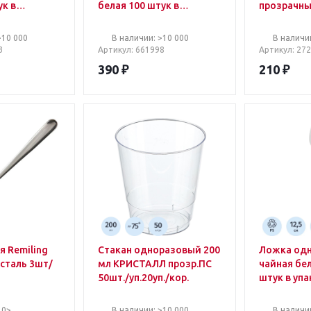
ук в
белая 100 штук в
прозрачны
упаковке
упаковке
>10 000
В наличии: >10 000
В наличи
3
Артикул
: 661998
Артикул
: 27
390
₽
210
₽
я Remiling
Стакан одноразовый 200
Ложка од
 сталь 3шт/
мл КРИСТАЛЛ прозр.ПС
чайная белая 125 мм 100
50шт./уп.20уп./кор.
штук в уп
10>
В наличии: >10 000
В наличи