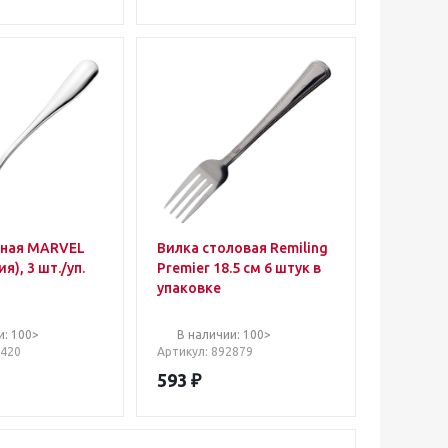
йная MARVEL
Вилка столовая Remiling
я), 3 шт./уп.
Premier 18.5 см 6 штук в
упаковке
и: 100>
В наличии: 100>
7420
Артикул
: 892879
593
₽