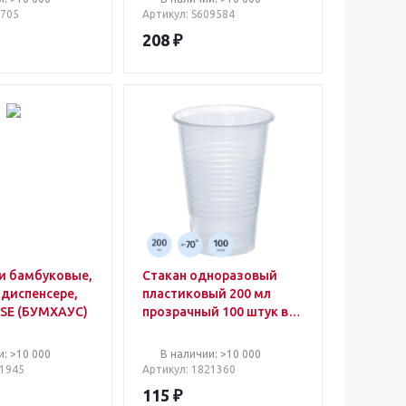
9705
Артикул
: S609584
208
₽
и бамбуковые,
Стакан одноразовый
 диспенсере,
пластиковый 200 мл
E (БУМХАУС)
прозрачный 100 штук в
упаковке Комус
(первичное сырье)
и: >10 000
В наличии: >10 000
01945
Артикул
: 1821360
115
₽