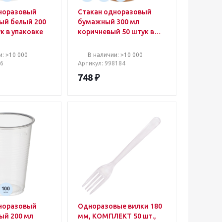
норазовый
Стакан одноразовый
ый белый 200
бумажный 300 мл
к в упаковке
коричневый 50 штук в
упаковке Стандарт
и: >10 000
В наличии: >10 000
26
Артикул
: 998184
748
₽
норазовый
Одноразовые вилки 180
ый 200 мл
мм, КОМПЛЕКТ 50 шт.,