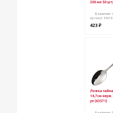
200 мл 50 шт
упаковке
В наличии: 
Артикул
: 99818
423
₽
Ложка чайна
14,7см нерж.
уп (63571)
В наличии: 