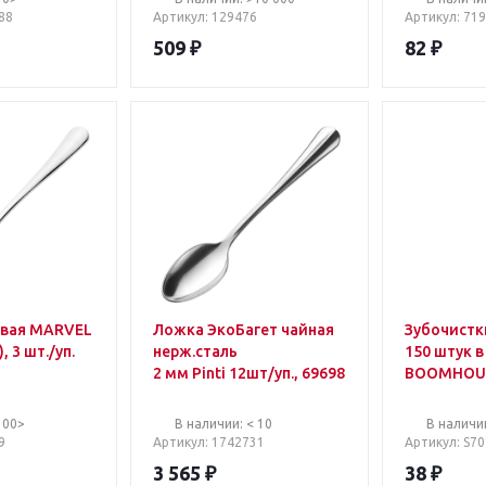
88
Артикул
: 129476
Артикул
: 71
509
₽
82
₽
овая MARVEL
Ложка ЭкоБагет чайная
Зубочистк
, 3 шт./уп.
нерж.сталь
150 штук в
2 мм Pinti 12шт/уп., 69698
BOOMHOUS
100>
В наличии: < 10
В наличи
9
Артикул
: 1742731
Артикул
: S7
3 565
₽
38
₽